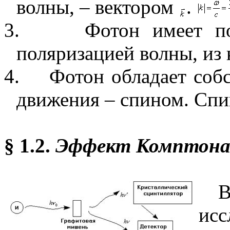
волны, – вектором
.
3.
Фотон имеет по
поляризацией волны, из 
4.
Фотон обладает соб
движения – спином. Сп
§ 1.2.
Эффект Комптона
В
и