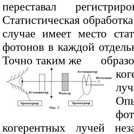
переставал регистрир
Статистическая обработка
случае имеет место ста
фотонов в каждой отдель
Точно таким же образ
ког
луч
Оп
фо
когерентных лучей не