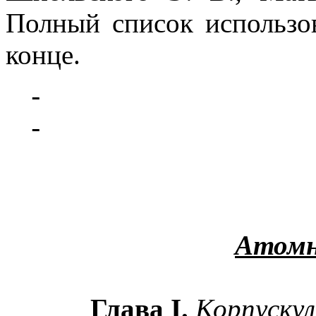
Полный список использо
конце.
Атомн
Глава
I
.
Корпускул