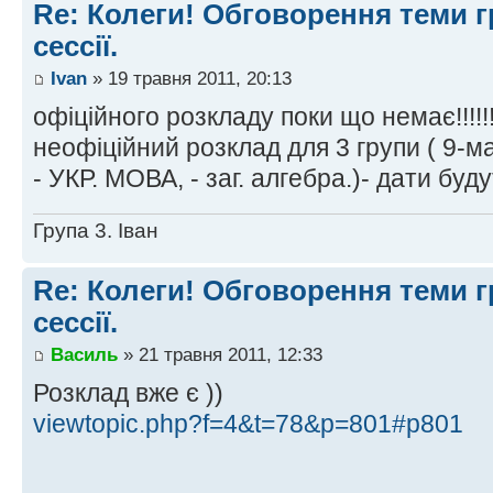
Re: Колеги! Обговорення теми г
сессії.
Ivan
» 19 травня 2011, 20:13
офіційного розкладу поки що немає!!!!!!
неофіційний розклад для 3 групи ( 9-ма
- УКР. МОВА, - заг. алгебра.)- дати буду
Група 3. Іван
Re: Колеги! Обговорення теми г
сессії.
Василь
» 21 травня 2011, 12:33
Розклад вже є ))
viewtopic.php?f=4&t=78&p=801#p801