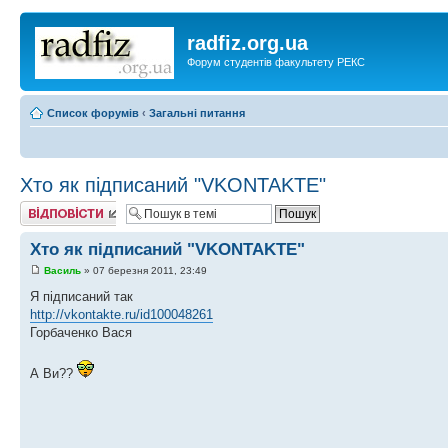
radfiz.org.ua
Форум студентів факультету РЕКС
Список форумів
‹
Загальні питання
Хто як підписаний "VKONTAKTE"
Відповісти
Хто як підписаний "VKONTAKTE"
Василь
» 07 березня 2011, 23:49
Я підписаний так
http://vkontakte.ru/id100048261
Горбаченко Вася
А Ви??