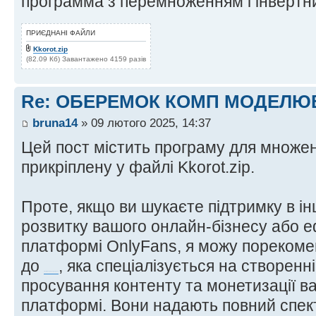
программа з перемноженням і інвертн
ПРИЄДНАНІ ФАЙЛИ
Kkorot.zip
(82.09 Кб) Завантажено 4159 разів
Re: ОБЕРЕМОК КОМП МОДЕЛЮ
bruna14
» 09 лютого 2025, 14:37
Цей пост містить програму для множенн
прикріплену у файлі Kkorot.zip.
Проте, якщо ви шукаєте підтримку в ін
розвитку вашого онлайн-бізнесу або е
платформі OnlyFans, я можу порекоме
до
, яка спеціалізується на створенн
агенції менеджменту OnlyFans
просування контенту та монетизації в
платформі. Вони надають повний спек