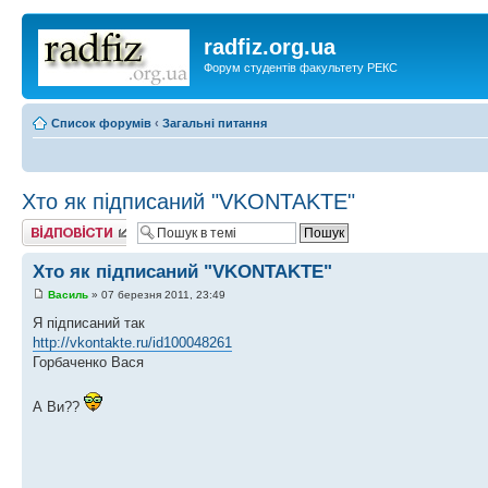
radfiz.org.ua
Форум студентів факультету РЕКС
Список форумів
‹
Загальні питання
Хто як підписаний "VKONTAKTE"
Відповісти
Хто як підписаний "VKONTAKTE"
Василь
» 07 березня 2011, 23:49
Я підписаний так
http://vkontakte.ru/id100048261
Горбаченко Вася
А Ви??