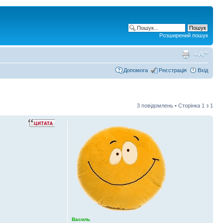
Розширений пошук
Допомога
Реєстрація
Вхід
3 повідомлень • Сторінка
1
з
1
Василь