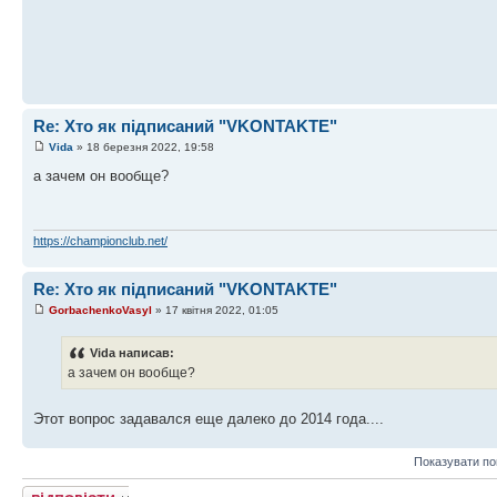
Re: Хто як підписаний "VKONTAKTE"
Vida
» 18 березня 2022, 19:58
а зачем он вообще?
https://championclub.net/
Re: Хто як підписаний "VKONTAKTE"
GorbachenkoVasyl
» 17 квітня 2022, 01:05
Vida написав:
а зачем он вообще?
Этот вопрос задавался еще далеко до 2014 года....
Показувати по
Відповісти