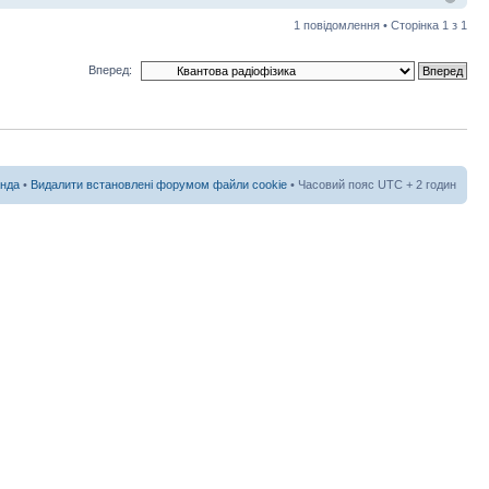
1 повідомлення • Сторінка
1
з
1
Вперед:
нда
•
Видалити встановлені форумом файли cookie
• Часовий пояс UTC + 2 годин