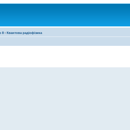
р 8
‹
Квантова радіофізика