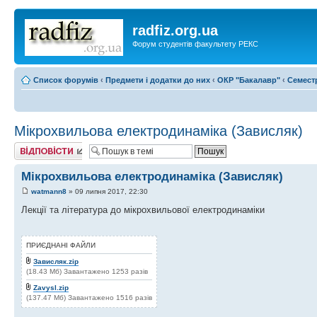
radfiz.org.ua
Форум студентів факультету РЕКС
Список форумів
‹
Предмети і додатки до них
‹
ОКР "Бакалавр"
‹
Семест
Мікрохвильова електродинаміка (Зависляк)
Відповісти
Мікрохвильова електродинаміка (Зависляк)
watmann8
» 09 липня 2017, 22:30
Лекції та література до мікрохвильової електродинаміки
ПРИЄДНАНІ ФАЙЛИ
Зависляк.zip
(18.43 Мб) Завантажено 1253 разів
Zavysl.zip
(137.47 Мб) Завантажено 1516 разів