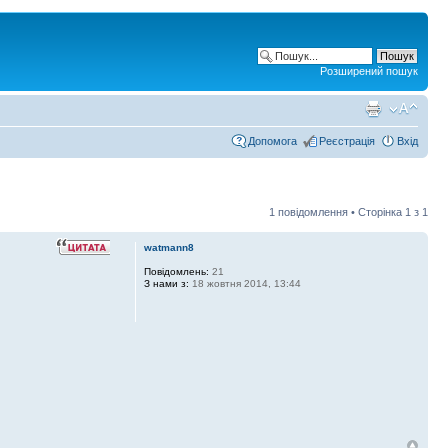
Розширений пошук
Допомога
Реєстрація
Вхід
1 повідомлення • Сторінка
1
з
1
watmann8
Повідомлень:
21
З нами з:
18 жовтня 2014, 13:44