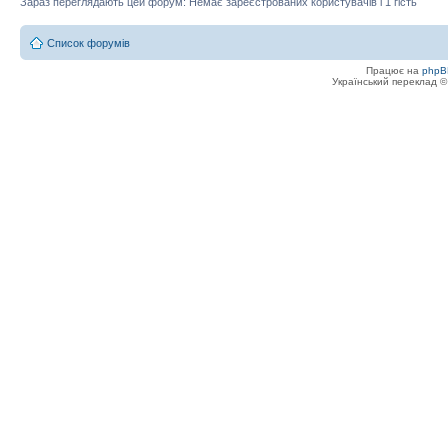
Зараз переглядають цей форум: Немає зареєстрованих користувачів і 1 гість
Список форумів
Працює на
phpB
Український переклад 