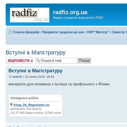
radfiz.org.ua
Форум студентів факультету РЕКС
Список форумів
‹
Предмети і додатки до них
‹
ОКР "Магістр"
‹
Семестр 1
Вступні в Магістратуру
Відповісти
Вступні в Магістратуру
mrkiril
» 25 липня 2016, 18:44
матеріали для екзамена з Інгліша та профільного з Фізики
ПРИЄДНАНІ ФАЙЛИ
Vstup_Do_Magistraturi.rar
матеріали для вступу
(14.27 Мб) Завантажено 11286 разів