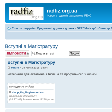
radfiz.org.ua
Форум студентів факультету РЕКС
Список форумів
‹
Предмети і додатки до них
‹
ОКР "Магістр"
‹
Семестр 9
Вступні в Магістратуру
Відповісти
Вступні в Магістратуру
mrkiril
» 25 липня 2016, 18:44
матеріали для екзамена з Інгліша та профільного з Фізики
ПРИЄДНАНІ ФАЙЛИ
Vstup_Do_Magistraturi.rar
матеріали для вступу
(14.27 Мб) Завантажено 11288 разів