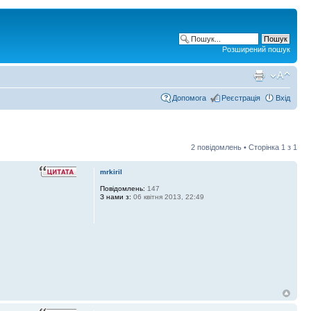
Розширений пошук
Допомога
Реєстрація
Вхід
2 повідомлень • Сторінка
1
з
1
mrkiril
Повідомлень:
147
З нами з:
06 квітня 2013, 22:49