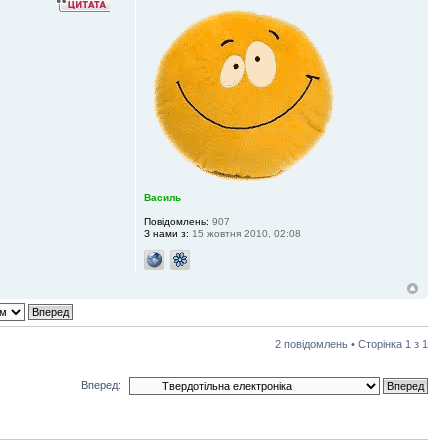
Василь
Повідомлень:
907
З нами з:
15 жовтня 2010, 02:08
2 повідомлень • Сторінка
1
з
1
Вперед: