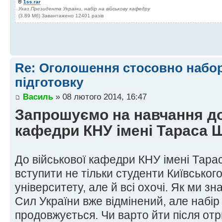
1ss.rar
Указ Президента України, набір на військову кафедру
(3.89 Мб) Завантажено 12401 разів
Re: Оголошення стосовно набор
підготовку
Василь
» 08 лютого 2014, 16:47
Запрошуємо на навчання до
кафедри КНУ імені Тараса 
До військової кафедри КНУ імені Тар
вступити не тільки студенти Київськог
університету, але й всі охочі. Як ми з
Сил України вже відмінений, але набір 
продовжується. Чи варто йти після от