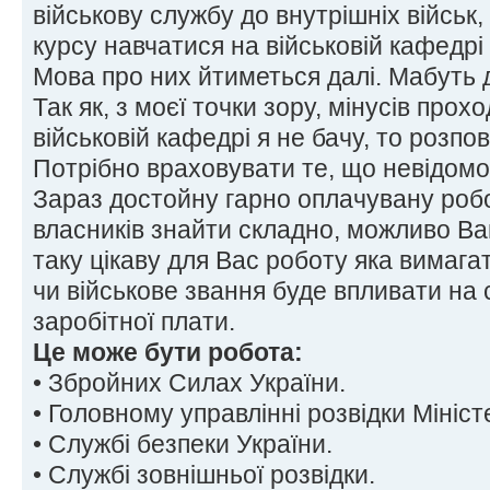
військову службу до внутрішніх військ,
курсу навчатися на військовій кафедрі
Мова про них йтиметься далі. Мабуть 
Так як, з моєї точки зору, мінусів про
військовій кафедрі я не бачу, то розпо
Потрібно враховувати те, що невідомо
Зараз достойну гарно оплачувану робо
власників знайти складно, можливо В
таку цікаву для Вас роботу яка вимага
чи військове звання буде впливати на
заробітної плати.
Це може бути робота:
• Збройних Силах України.
• Головному управлінні розвідки Мініс
• Службі безпеки України.
• Службі зовнішньої розвідки.