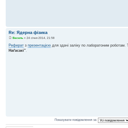
Re: Ядерна фізика
Василь
» 24 січня 2014, 21:58
Реферат
з
презентацією
для здачі заліку по лаборатоним роботам.
Наґасакі"
.
Показувати повідомлення за:
Відповісти