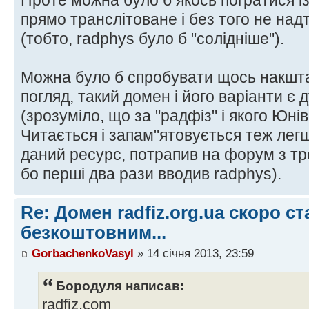
Проте можна було б якось погратися із
прямо транслітоване і без того не над
(тобто, radphys було б "солідніше").
Можна було б спробувати щось накшта
погляд, такий домен і його варіанти є
(зрозуміло, що за "радфіз" і якого Юнів
Читається і запам"ятовується теж лег
даний ресурс, потрапив на форум з тре
бо перші два рази вводив radphys).
Re: Домен radfiz.org.ua скоро ст
безкоштовним...
GorbachenkoVasyl
» 14 січня 2013, 23:59
Бородуля написав:
radfiz.com