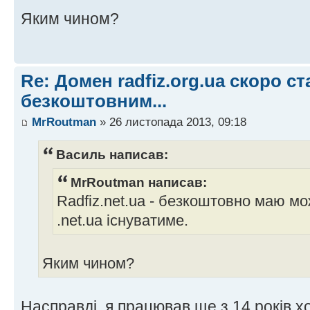
Яким чином?
Re: Домен radfiz.org.ua скоро ст
безкоштовним...
MrRoutman
» 26 листопада 2013, 09:18
Василь написав:
MrRoutman написав:
Radfiz.net.ua - безкоштовно маю м
.net.ua існуватиме.
Яким чином?
Насправді, я працював ще з 14 років х