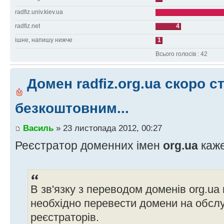
radfiz.univ.kiev.ua
radfiz.net
4
ішне, напишу нижче
1
Всього голосів : 42
Домен radfiz.org.ua скоро с
безкоштовним...
Василь
» 23 листопада 2012, 00:27
Реєстратор доменних імен
org.ua
каж
В зв'язку з переводом доменів org.ua
необхідно перевести домени на обслу
реєстраторів.