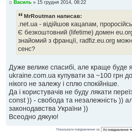
Василь
» 15 грудня 2014, 08:22
MrRoutman написав:
.net.ua - відійшов кацапам, проросійсь
Є безкоштовний (lifetime) домен eu.or
знайомий з франції, radfiz.eu.org мож
сенс?
Дуже велике спасибі, але краще буде 
ukraine.com.ua купувати за ~100 грн дом
нікого не залежу і сплю спокійніше.
Да і користувачів не буду лякати переїз
const )) - свобода та незалежність )) 
законодавства України ))
Всеодно дякую!
Показувати повідомлення за: