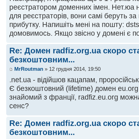
реєстратором доменних імен. Нет.юа 
для реєстраторів, вони самі беруть за
прибутку. Напишіть мені на пошту: dstsz
домовимось. Якщо звісно у домені є п
Re: Домен radfiz.org.ua скоро ст
безкоштовним...
MrRoutman
» 12 грудня 2014, 19:50
.net.ua - відійшов кацапам, проросійськ
Є безкоштовний (lifetime) домен eu.org
знайомий з франції, radfiz.eu.org можн
сенс?
Re: Домен radfiz.org.ua скоро ст
безкоштовним...