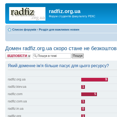
radfiz.org.ua
Форум студентів факультету РЕКС
Список форумів
‹
Розділ для важливих новин
Домен radfiz.org.ua скоро стане не безкоштов
Відповісти
Який доменне ім'я більше пасує для цього ресурсу?
radfiz.org.ua
9
radfiz.kiev.ua
1
radfiz.com
5
radfiz.com.ua
1
radfiz.in.ua
0
radfiz.org
1