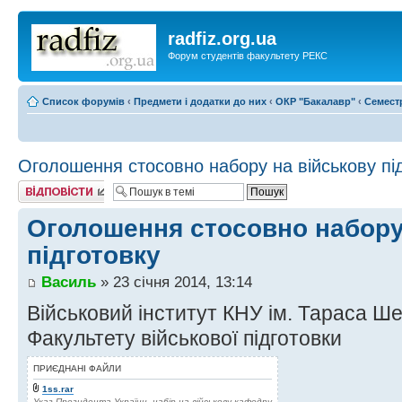
radfiz.org.ua
Форум студентів факультету РЕКС
Список форумів
‹
Предмети і додатки до них
‹
ОКР "Бакалавр"
‹
Семест
Оголошення стосовно набору на військову пі
Відповісти
Оголошення стосовно набору
підготовку
Василь
» 23 січня 2014, 13:14
Військовий інститут КНУ ім. Тараса Ш
Факультету військової підготовки
ПРИЄДНАНІ ФАЙЛИ
1ss.rar
Указ Президента України, набір на військову кафедру