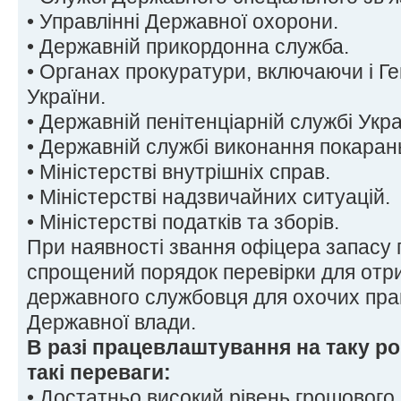
• Управлінні Державної охорони.
• Державній прикордонна служба.
• Органах прокуратури, включаючи і Г
України.
• Державній пенітенціарній службі Укра
• Державній службі виконання покаран
• Міністерстві внутрішніх справ.
• Міністерстві надзвичайних ситуацій.
• Міністерстві податків та зборів.
При наявності звання офіцера запасу
спрощений порядок перевірки для отр
державного службовця для охочих пра
Державної влади.
В разі працевлаштування на таку р
такі переваги:
• Достатньо високий рівень грошового