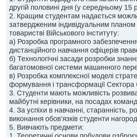
другій половині дня (у середньому 15 р
2. Кращим студентам надається можлив
затвердженим індивідуальним планом 
товаристві Військового інституту:
а) Розробка програмного забезпечення
дистанційного навчання офіцерів прав
б) Технологічні засади розробки знанн
багатомовної системи машинного пере
в) Розробка комплексної моделі страт
формування і трансформації Сектора 
3. Студенти мають можливість розвиват
майбутні керівники, на посадах команди
4. За успіхи в навчанні, старанність, р
виконання обов’язків студенти нагоро
5. Вивчають предмети:
1. Теоретичні основи побудови озброєн