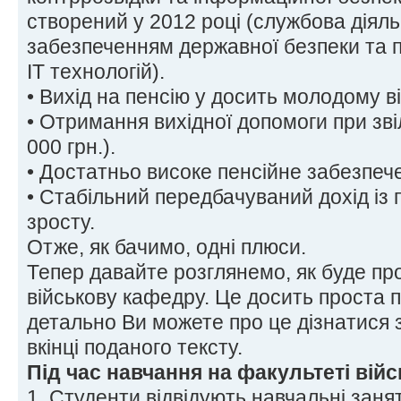
створений у 2012 році (службова діяльн
забезпеченням державної безпеки та п
ІТ технологій).
• Вихід на пенсію у досить молодому ві
• Отримання вихідної допомоги при зві
000 грн.).
• Достатньо високе пенсійне забезпеч
• Стабільний передбачуваний дохід із
зросту.
Отже, як бачимо, одні плюси.
Тепер давайте розглянемо, як буде пр
військову кафедру. Це досить проста 
детально Ви можете про це дізнатися 
вкінці поданого тексту.
Під час навчання на факультеті війс
1. Студенти відвідують навчальні заня