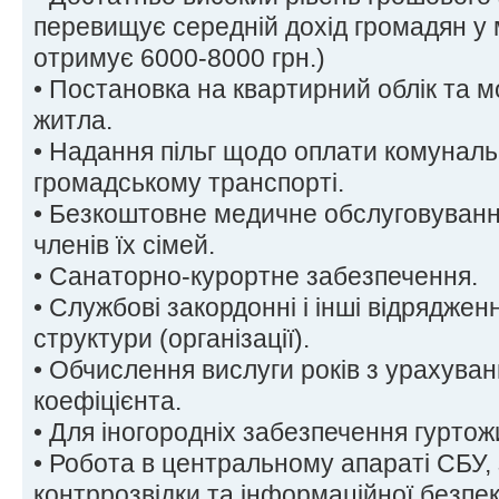
перевищує середній дохід громадян у 
отримує 6000-8000 грн.)
• Постановка на квартирний облік та 
житла.
• Надання пільг щодо оплати комунальн
громадському транспорті.
• Безкоштовне медичне обслуговування
членів їх сімей.
• Санаторно-курортне забезпечення.
• Службові закордонні і інші відрядже
структури (організації).
• Обчислення вислуги років з урахува
коефіцієнта.
• Для іногородніх забезпечення гуртож
• Робота в центральному апараті СБУ,
контррозвідки та інформаційної безпеки