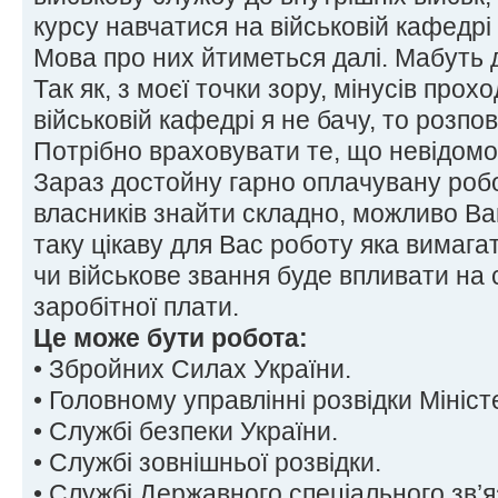
курсу навчатися на військовій кафедрі
Мова про них йтиметься далі. Мабуть 
Так як, з моєї точки зору, мінусів про
військовій кафедрі я не бачу, то розпо
Потрібно враховувати те, що невідомо
Зараз достойну гарно оплачувану робо
власників знайти складно, можливо В
таку цікаву для Вас роботу яка вимага
чи військове звання буде впливати на
заробітної плати.
Це може бути робота:
• Збройних Силах України.
• Головному управлінні розвідки Мініс
• Службі безпеки України.
• Службі зовнішньої розвідки.
• Службі Державного спеціального зв’я