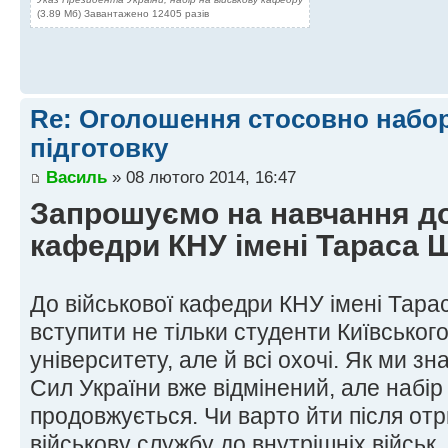
(3.89 Мб) Завантажено 12405 разів
Re: Оголошення стосовно набор
підготовку
Василь
» 08 лютого 2014, 16:47
Запрошуємо на навчання до
кафедри КНУ імені Тараса 
До військової кафедри КНУ імені Тар
вступити не тільки студенти Київськог
університету, але й всі охочі. Як ми з
Сил України вже відмінений, але набір 
продовжується. Чи варто йти після от
військову службу до внутрішніх військ,