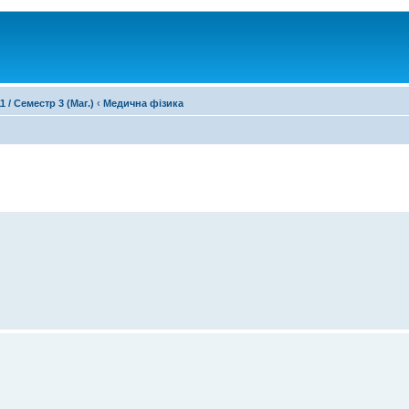
1 / Семестр 3 (Маг.)
‹
Медична фізика