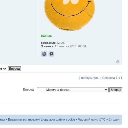
Василь
Повідомлень:
907
З нами з:
15 жовтня 2010, 02:08
2 повідомлень • Сторінка
1
з
1
Вперед:
нда
•
Видалити встановлені форумом файли cookie
• Часовий пояс UTC + 2 годин