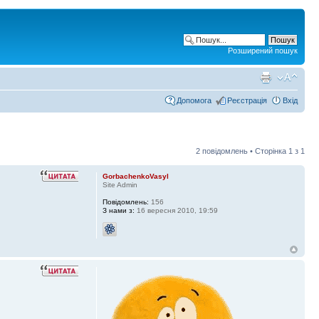
Розширений пошук
Допомога
Реєстрація
Вхід
2 повідомлень • Сторінка
1
з
1
GorbachenkoVasyl
Site Admin
Повідомлень:
156
З нами з:
16 вересня 2010, 19:59