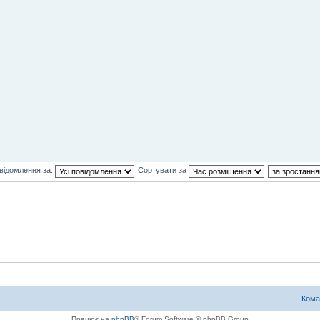
відомлення за:
Сортувати за
Кома
Працює на
phpBB
® Forum Software © phpBB Group