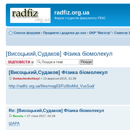
radfiz.org.ua
Форум студентів факультету РЕКС
Список форумів
‹
Предмети і додатки до них
‹
ОКР "Магістр"
‹
Семестр 1
[Висоцький,Судаков] Фізика біомолекул
Відповісти
[Висоцький,Судаков] Фізика біомолекул
GorbachenkoVasyl
» 13 вересня 2015, 21:39
http://radfiz.org.ua/files/mag03/FizBioMol_VusSud/
Re: [Висоцький,Судаков] Фізика біомолекул
Василь
» 27 січня 2017, 02:26
ШАРА