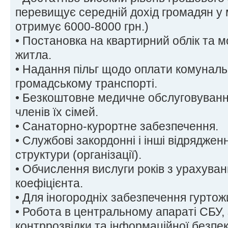
перевищує середній дохід громадян у 
отримує 6000-8000 грн.)
• Постановка на квартирний облік та 
житла.
• Надання пільг щодо оплати комунальн
громадському транспорті.
• Безкоштовне медичне обслуговування
членів їх сімей.
• Санаторно-курортне забезпечення.
• Службові закордонні і інші відрядже
структури (організації).
• Обчислення вислуги років з урахува
коефіцієнта.
• Для іногородніх забезпечення гуртож
• Робота в центральному апараті СБУ,
контррозвідки та інформаційної безпеки