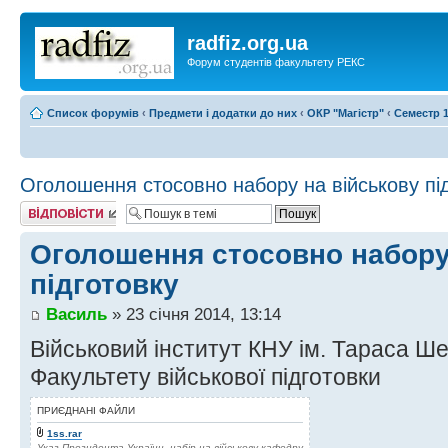
radfiz.org.ua
Форум студентів факультету РЕКС
Список форумів
‹
Предмети і додатки до них
‹
ОКР "Магістр"
‹
Семестр 1
Оголошення стосовно набору на військову пі
Відповісти
Оголошення стосовно набору
підготовку
Василь
» 23 січня 2014, 13:14
Військовий інститут КНУ ім. Тараса Ш
Факультету військової підготовки
ПРИЄДНАНІ ФАЙЛИ
1ss.rar
Указ Президента України, набір на військову кафедру