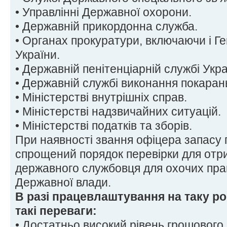
• Управлінні Державної охорони.
• Державній прикордонна служба.
• Органах прокуратури, включаючи і Г
України.
• Державній пенітенціарній службі Укра
• Державній службі виконання покаран
• Міністерстві внутрішніх справ.
• Міністерстві надзвичайних ситуацій.
• Міністерстві податків та зборів.
При наявності звання офіцера запасу
спрощений порядок перевірки для отр
державного службовця для охочих пра
Державної влади.
В разі працевлаштування на таку р
такі переваги:
• Достатньо високий рівень грошового