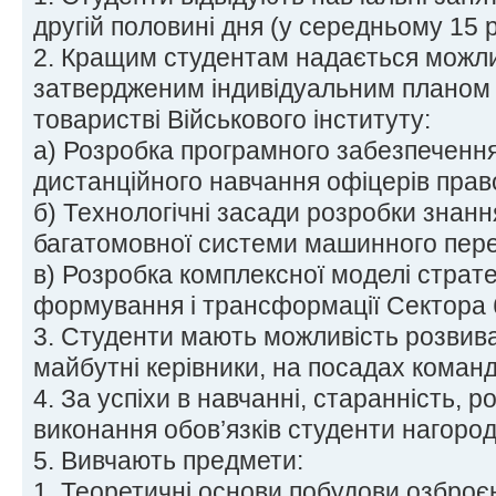
другій половині дня (у середньому 15 р
2. Кращим студентам надається можлив
затвердженим індивідуальним планом 
товаристві Військового інституту:
а) Розробка програмного забезпечення
дистанційного навчання офіцерів прав
б) Технологічні засади розробки знанн
багатомовної системи машинного пере
в) Розробка комплексної моделі страт
формування і трансформації Сектора 
3. Студенти мають можливість розвиват
майбутні керівники, на посадах команди
4. За успіхи в навчанні, старанність, р
виконання обов’язків студенти нагоро
5. Вивчають предмети:
1. Теоретичні основи побудови озброєн