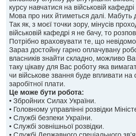
курсу навчатися на військовій кафедрі
Мова про них йтиметься далі. Мабуть 
Так як, з моєї точки зору, мінусів про
військовій кафедрі я не бачу, то розпо
Потрібно враховувати те, що невідомо
Зараз достойну гарно оплачувану робо
власників знайти складно, можливо В
таку цікаву для Вас роботу яка вимага
чи військове звання буде впливати на
заробітної плати.
Це може бути робота:
• Збройних Силах України.
• Головному управлінні розвідки Мініс
• Службі безпеки України.
• Службі зовнішньої розвідки.
• Службі Державного спеціального зв’я