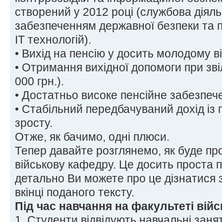
створений у 2012 році (службова діяльн
забезпеченням державної безпеки та п
ІТ технологій).
• Вихід на пенсію у досить молодому ві
• Отримання вихідної допомоги при зві
000 грн.).
• Достатньо високе пенсійне забезпеч
• Стабільний передбачуваний дохід із
зросту.
Отже, як бачимо, одні плюси.
Тепер давайте розглянемо, як буде пр
військову кафедру. Це досить проста 
детально Ви можете про це дізнатися 
вкінці поданого тексту.
Під час навчання на факультеті війс
1. Студенти відвідують навчальні заня