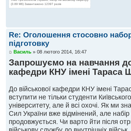
(3.89 Мб) Завантажено 12397 разів
Re: Оголошення стосовно набор
підготовку
Василь
» 08 лютого 2014, 16:47
Запрошуємо на навчання до
кафедри КНУ імені Тараса 
До військової кафедри КНУ імені Тар
вступити не тільки студенти Київськог
університету, але й всі охочі. Як ми з
Сил України вже відмінений, але набір 
продовжується. Чи варто йти після от
військову службу до внутрішніх військ,