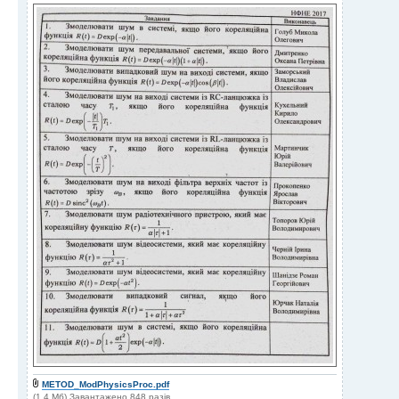
METOD_ModPhysicsProc.pdf
(1.4 Мб) Завантажено 848 разів