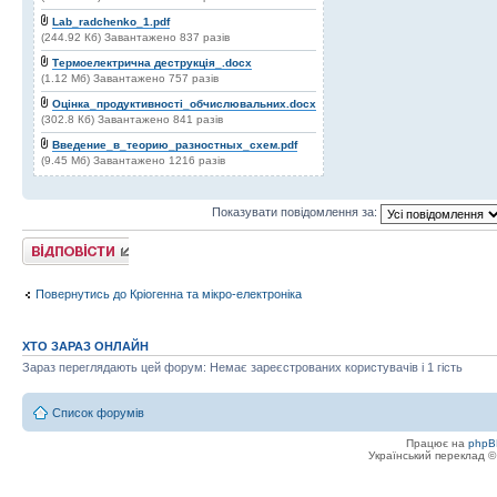
Lab_radchenko_1.pdf
(244.92 Кб) Завантажено 837 разів
Термоелектрична деструкція_.docx
(1.12 Мб) Завантажено 757 разів
Оцінка_продуктивності_обчислювальних.docx
(302.8 Кб) Завантажено 841 разів
Введение_в_теорию_разностных_схем.pdf
(9.45 Мб) Завантажено 1216 разів
Показувати повідомлення за:
Відповісти
Повернутись до Кріогенна та мікро-електроніка
ХТО ЗАРАЗ ОНЛАЙН
Зараз переглядають цей форум: Немає зареєстрованих користувачів і 1 гість
Список форумів
Працює на
phpB
Український переклад 