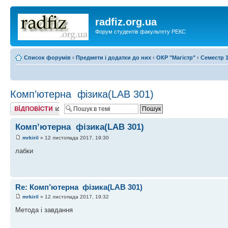
radfiz.org.ua
Форум студентів факультету РЕКС
Список форумів
‹
Предмети і додатки до них
‹
ОКР "Магістр"
‹
Семестр 1
Комп’ютерна​ ​ фізика(LAB 301)
Відповісти
Комп’ютерна​ ​ фізика(LAB 301)
mrkiril
» 12 листопада 2017, 19:30
лабки
Re: Комп’ютерна​ ​ фізика(LAB 301)
mrkiril
» 12 листопада 2017, 19:32
Метода і завдання