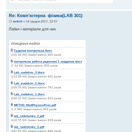
Re: Комп’ютерна​ ​ фізика(LAB 301)
mrkiril
» 14 грудня 2017, 22:57
Лабки і матеріали для них
ПРИЄДНАНІ ФАЙЛИ
Судаков контрольна.docx
(100.48 Кб) Завантажено 865 разів
контрольна робота радченко 1 завдання.docx
(7.34 Кб) Завантажено 855 разів
Lab_sudakov_3.docx
(133.89 Кб) Завантажено 802 разів
Lab_sudakov_2.docx
(108.56 Кб) Завантажено 792 разів
Lab_sudakov_1.docx
(508.32 Кб) Завантажено 816 разів
METOD_ModPhysicsProc.pdf
(1.4 Мб) Завантажено 963 разів
lab_radchenko_2.pdf
(318.55 Кб) Завантажено 829 разів
lab_radchenko_3.pdf
(291.83 Кб) Завантажено 846 разів