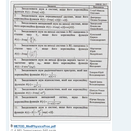
METOD_ModPhysicsProc.pdf
(1.4 Мб) Завантажено 848 разів