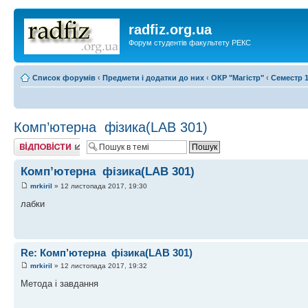
radfiz.org.ua
Форум студентів факультету РЕКС
Список форумів
‹
Предмети і додатки до них
‹
ОКР "Магістр"
‹
Семестр 1
Комп’ютерна​ ​ фізика(LAB 301)
Відповісти
Комп’ютерна​ ​ фізика(LAB 301)
mrkiril
» 12 листопада 2017, 19:30
лабки
Re: Комп’ютерна​ ​ фізика(LAB 301)
mrkiril
» 12 листопада 2017, 19:32
Метода і завдання