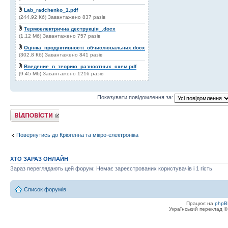
Lab_radchenko_1.pdf
(244.92 Кб) Завантажено 837 разів
Термоелектрична деструкція_.docx
(1.12 Мб) Завантажено 757 разів
Оцінка_продуктивності_обчислювальних.docx
(302.8 Кб) Завантажено 841 разів
Введение_в_теорию_разностных_схем.pdf
(9.45 Мб) Завантажено 1216 разів
Показувати повідомлення за:
Відповісти
Повернутись до Кріогенна та мікро-електроніка
ХТО ЗАРАЗ ОНЛАЙН
Зараз переглядають цей форум: Немає зареєстрованих користувачів і 1 гість
Список форумів
Працює на
phpB
Український переклад 