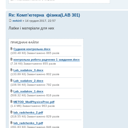
Re: Комп’ютерна​ ​ фізика(LAB 301)
mrkiril
» 14 грудня 2017, 22:57
Лабки і матеріали для них
ПРИЄДНАНІ ФАЙЛИ
Судаков контрольна.docx
(100.48 Кб) Завантажено 865 разів
контрольна робота радченко 1 завдання.docx
(7.34 Кб) Завантажено 855 разів
Lab_sudakov_3.docx
(133.89 Кб) Завантажено 802 разів
Lab_sudakov_2.docx
(108.56 Кб) Завантажено 792 разів
Lab_sudakov_1.docx
(508.32 Кб) Завантажено 816 разів
METOD_ModPhysicsProc.pdf
(1.4 Мб) Завантажено 963 разів
lab_radchenko_2.pdf
(318.55 Кб) Завантажено 829 разів
lab_radchenko_3.pdf
(291.83 Кб) Завантажено 846 разів