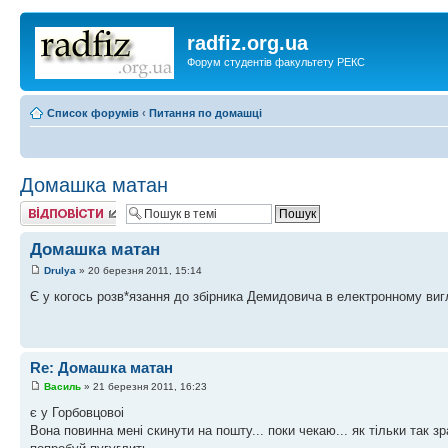
radfiz.org.ua
Форум студентів факультету РЕКС
Список форумів
‹
Питання по домашці
Домашка матан
Відповісти
Домашка матан
Drulya
» 20 березня 2011, 15:14
Є у когось розв*язання до збірника Демидовича в електронному ви
Re: Домашка матан
Василь
» 21 березня 2011, 16:23
є у Горбовцовоі
Вона повинна мені скинути на пошту... поки чекаю... як тільки так зр