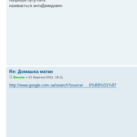
попробуй пугуглить
називається антиДемидович
Re: Домашка матан
Василь
» 21 березня 2011, 18:11
http://www.google.com.ua/search?sourcei ... 0%B8%D1%87