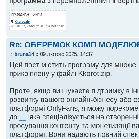
программа з перемноженням і інвертн
ПРИЄДНАНІ ФАЙЛИ
Kkorot.zip
(82.09 Кб) Завантажено 4159 разів
Re: ОБЕРЕМОК КОМП МОДЕЛЮ
bruna14
» 09 лютого 2025, 14:37
Цей пост містить програму для множенн
прикріплену у файлі Kkorot.zip.
Проте, якщо ви шукаєте підтримку в ін
розвитку вашого онлайн-бізнесу або е
платформі OnlyFans, я можу порекоме
до
, яка спеціалізується на створенн
агенції менеджменту OnlyFans
просування контенту та монетизації в
платформі. Вони надають повний спек