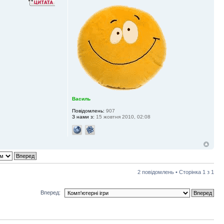
Василь
Повідомлень:
907
З нами з:
15 жовтня 2010, 02:08
2 повідомлень • Сторінка
1
з
1
Вперед: