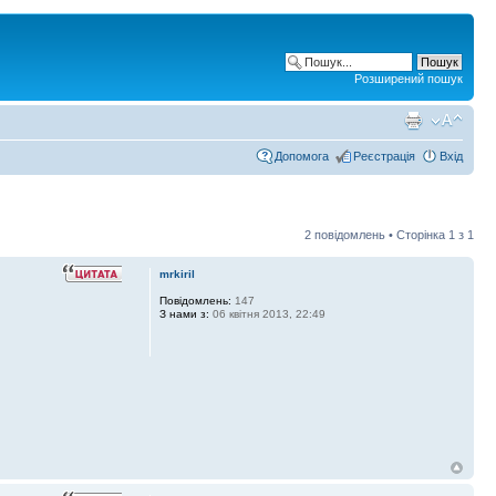
Розширений пошук
Допомога
Реєстрація
Вхід
2 повідомлень • Сторінка
1
з
1
mrkiril
Повідомлень:
147
З нами з:
06 квітня 2013, 22:49