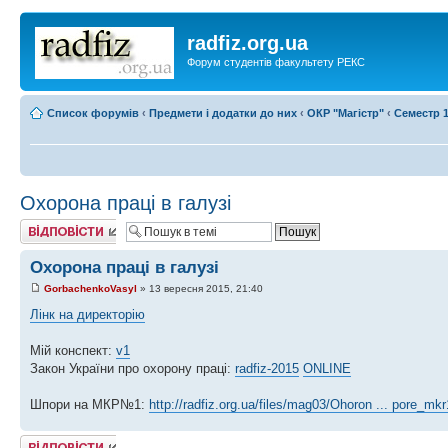
radfiz.org.ua
Форум студентів факультету РЕКС
Список форумів
‹
Предмети і додатки до них
‹
ОКР "Магістр"
‹
Семестр 1
Охорона праці в галузі
Відповісти
Охорона праці в галузі
GorbachenkoVasyl
» 13 вересня 2015, 21:40
Лінк на директорію
Мій конспект:
v1
Закон України про охорону праці:
radfiz-2015
ONLINE
Шпори на МКР№1:
http://radfiz.org.ua/files/mag03/Ohoron ... pore_mkr
Відповісти