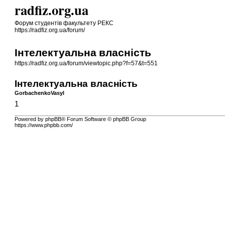
radfiz.org.ua
Форум студентів факультету РЕКС
https://radfiz.org.ua/forum/
Інтелектуальна власність
https://radfiz.org.ua/forum/viewtopic.php?f=57&t=551
Інтелектуальна власність
GorbachenkoVasyl
1
Powered by phpBB® Forum Software © phpBB Group
https://www.phpbb.com/