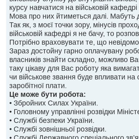
курсу навчатися на військовій кафедрі
Мова про них йтиметься далі. Мабуть 
Так як, з моєї точки зору, мінусів про
військовій кафедрі я не бачу, то розпо
Потрібно враховувати те, що невідомо
Зараз достойну гарно оплачувану робо
власників знайти складно, можливо В
таку цікаву для Вас роботу яка вимага
чи військове звання буде впливати на
заробітної плати.
Це може бути робота:
• Збройних Силах України.
• Головному управлінні розвідки Мініс
• Службі безпеки України.
• Службі зовнішньої розвідки.
• Службі Державного спеціального зв’я