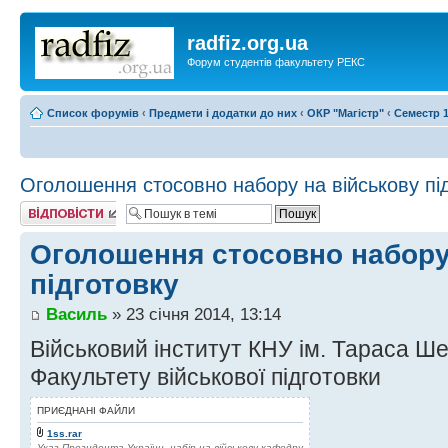
radfiz.org.ua
Форум студентів факультету РЕКС
Список форумів
‹
Предмети і додатки до них
‹
ОКР "Магістр"
‹
Семестр 1
Оголошення стосовно набору на військову пі
Відповісти
Оголошення стосовно набору
підготовку
Василь
» 23 січня 2014, 13:14
Військовий інститут КНУ ім. Тараса Ш
Факультету військової підготовки
ПРИЄДНАНІ ФАЙЛИ
1ss.rar
Указ Президента України, набір на військову кафедру