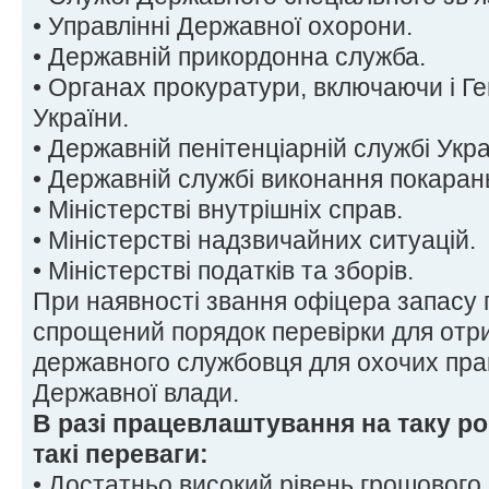
• Управлінні Державної охорони.
• Державній прикордонна служба.
• Органах прокуратури, включаючи і Г
України.
• Державній пенітенціарній службі Укра
• Державній службі виконання покаран
• Міністерстві внутрішніх справ.
• Міністерстві надзвичайних ситуацій.
• Міністерстві податків та зборів.
При наявності звання офіцера запасу
спрощений порядок перевірки для отр
державного службовця для охочих пра
Державної влади.
В разі працевлаштування на таку р
такі переваги:
• Достатньо високий рівень грошового