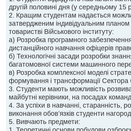
другій половині дня (у середньому 15 р
2. Кращим студентам надається можлив
затвердженим індивідуальним планом 
товаристві Військового інституту:
а) Розробка програмного забезпечення
дистанційного навчання офіцерів прав
б) Технологічні засади розробки знанн
багатомовної системи машинного пере
в) Розробка комплексної моделі страт
формування і трансформації Сектора 
3. Студенти мають можливість розвиват
майбутні керівники, на посадах команди
4. За успіхи в навчанні, старанність, р
виконання обов’язків студенти нагоро
5. Вивчають предмети:
1. Теоретичні основи побудови озброєн