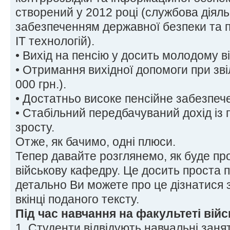
створений у 2012 році (службова діяльн
забезпеченням державної безпеки та п
ІТ технологій).
• Вихід на пенсію у досить молодому ві
• Отримання вихідної допомоги при зві
000 грн.).
• Достатньо високе пенсійне забезпеч
• Стабільний передбачуваний дохід із
зросту.
Отже, як бачимо, одні плюси.
Тепер давайте розглянемо, як буде пр
військову кафедру. Це досить проста 
детально Ви можете про це дізнатися 
вкінці поданого тексту.
Під час навчання на факультеті війс
1. Студенти відвідують навчальні заня