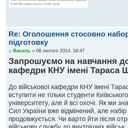
(3.89 Мб) Завантажено 12397 разів
Re: Оголошення стосовно набор
підготовку
Василь
» 08 лютого 2014, 16:47
Запрошуємо на навчання до
кафедри КНУ імені Тараса 
До військової кафедри КНУ імені Тар
вступити не тільки студенти Київськог
університету, але й всі охочі. Як ми з
Сил України вже відмінений, але набір 
продовжується. Чи варто йти після от
військову службу до внутрішніх військ,