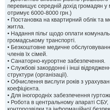
перевищує середній дохід громадян у 
отримує 6000-8000 грн.)
• Постановка на квартирний облік та 
житла.
• Надання пільг щодо оплати комунальн
громадському транспорті.
• Безкоштовне медичне обслуговування
членів їх сімей.
• Санаторно-курортне забезпечення.
• Службові закордонні і інші відрядже
структури (організації).
• Обчислення вислуги років з урахува
коефіцієнта.
• Для іногородніх забезпечення гуртож
• Робота в центральному апараті СБУ,
контррозвідки та інформаційної безпеки