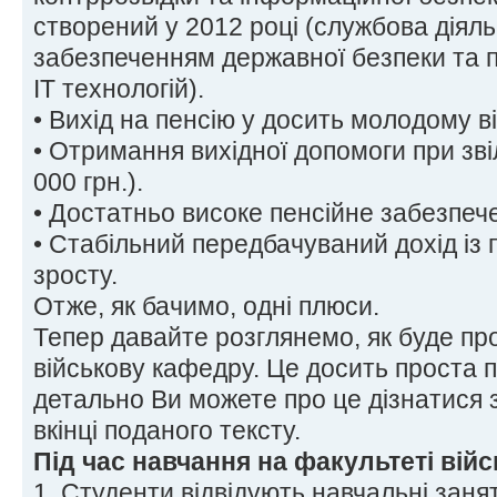
створений у 2012 році (службова діяльн
забезпеченням державної безпеки та п
ІТ технологій).
• Вихід на пенсію у досить молодому ві
• Отримання вихідної допомоги при зві
000 грн.).
• Достатньо високе пенсійне забезпеч
• Стабільний передбачуваний дохід із
зросту.
Отже, як бачимо, одні плюси.
Тепер давайте розглянемо, як буде пр
військову кафедру. Це досить проста 
детально Ви можете про це дізнатися 
вкінці поданого тексту.
Під час навчання на факультеті війс
1. Студенти відвідують навчальні заня