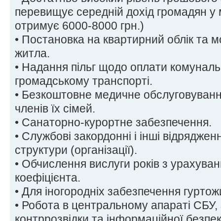
перевищує середній дохід громадян у 
отримує 6000-8000 грн.)
• Постановка на квартирний облік та 
житла.
• Надання пільг щодо оплати комунальн
громадському транспорті.
• Безкоштовне медичне обслуговування
членів їх сімей.
• Санаторно-курортне забезпечення.
• Службові закордонні і інші відрядже
структури (організації).
• Обчислення вислуги років з урахува
коефіцієнта.
• Для іногородніх забезпечення гуртож
• Робота в центральному апараті СБУ,
контррозвідки та інформаційної безпеки