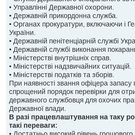
• Управлінні Державної охорони.
• Державній прикордонна служба.
• Органах прокуратури, включаючи і Г
України.
• Державній пенітенціарній службі Укра
• Державній службі виконання покаран
• Міністерстві внутрішніх справ.
• Міністерстві надзвичайних ситуацій.
• Міністерстві податків та зборів.
При наявності звання офіцера запасу
спрощений порядок перевірки для отр
державного службовця для охочих пра
Державної влади.
В разі працевлаштування на таку р
такі переваги:
• Достатньо високий рівень грошового