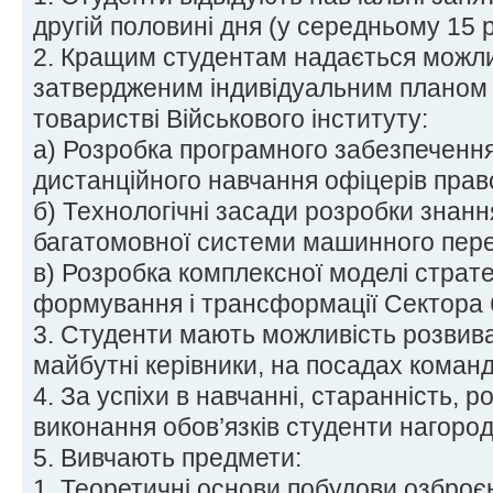
другій половині дня (у середньому 15 р
2. Кращим студентам надається можлив
затвердженим індивідуальним планом 
товаристві Військового інституту:
а) Розробка програмного забезпечення
дистанційного навчання офіцерів прав
б) Технологічні засади розробки знанн
багатомовної системи машинного пере
в) Розробка комплексної моделі страт
формування і трансформації Сектора 
3. Студенти мають можливість розвиват
майбутні керівники, на посадах команди
4. За успіхи в навчанні, старанність, р
виконання обов’язків студенти нагоро
5. Вивчають предмети:
1. Теоретичні основи побудови озброєн