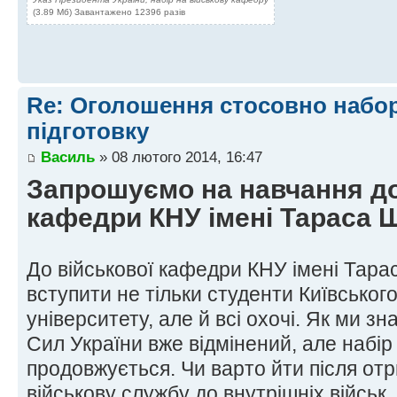
(3.89 Мб) Завантажено 12396 разів
Re: Оголошення стосовно набор
підготовку
Василь
» 08 лютого 2014, 16:47
Запрошуємо на навчання до
кафедри КНУ імені Тараса 
До військової кафедри КНУ імені Тар
вступити не тільки студенти Київськог
університету, але й всі охочі. Як ми з
Сил України вже відмінений, але набір 
продовжується. Чи варто йти після от
військову службу до внутрішніх військ,