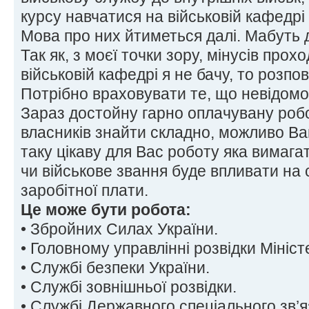
курсу навчатися на військовій кафедрі
Мова про них йтиметься далі. Мабуть 
Так як, з моєї точки зору, мінусів про
військовій кафедрі я не бачу, то розпо
Потрібно враховувати те, що невідомо
Зараз достойну гарно оплачувану робо
власників знайти складно, можливо В
таку цікаву для Вас роботу яка вимага
чи військове звання буде впливати на
заробітної плати.
Це може бути робота:
• Збройних Силах України.
• Головному управлінні розвідки Мініс
• Службі безпеки України.
• Службі зовнішньої розвідки.
• Службі Державного спеціального зв’я