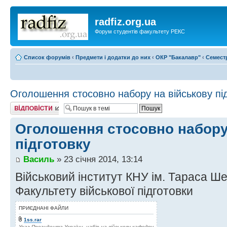
radfiz.org.ua
Форум студентів факультету РЕКС
Список форумів
‹
Предмети і додатки до них
‹
ОКР "Бакалавр"
‹
Семест
Оголошення стосовно набору на військову пі
Відповісти
Оголошення стосовно набору
підготовку
Василь
» 23 січня 2014, 13:14
Військовий інститут КНУ ім. Тараса Ш
Факультету військової підготовки
ПРИЄДНАНІ ФАЙЛИ
1ss.rar
Указ Президента України, набір на військову кафедру