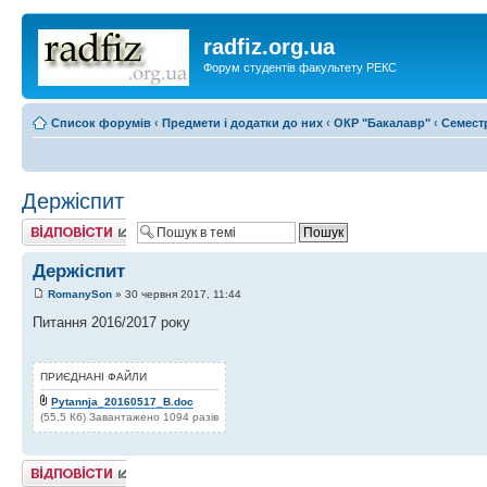
radfiz.org.ua
Форум студентів факультету РЕКС
Список форумів
‹
Предмети і додатки до них
‹
ОКР "Бакалавр"
‹
Семест
Держіспит
Відповісти
Держіспит
RomanySon
» 30 червня 2017, 11:44
Питання 2016/2017 року
ПРИЄДНАНІ ФАЙЛИ
Pytannja_20160517_B.doc
(55.5 Кб) Завантажено 1094 разів
Відповісти