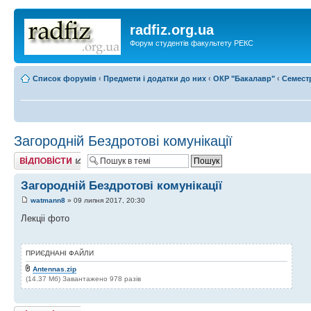
radfiz.org.ua
Форум студентів факультету РЕКС
Список форумів
‹
Предмети і додатки до них
‹
ОКР "Бакалавр"
‹
Семест
Загородній Бездротові комунікації
Відповісти
Загородній Бездротові комунікації
watmann8
» 09 липня 2017, 20:30
Лекціі фото
ПРИЄДНАНІ ФАЙЛИ
Antennas.zip
(14.37 Мб) Завантажено 978 разів
Відповісти