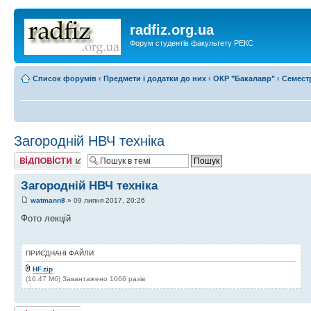
radfiz.org.ua
Форум студентів факультету РЕКС
Список форумів
‹
Предмети і додатки до них
‹
ОКР "Бакалавр"
‹
Семест
Загородній НВЧ техніка
Відповісти
Загородній НВЧ техніка
watmann8
» 09 липня 2017, 20:26
Фото лекцій
ПРИЄДНАНІ ФАЙЛИ
HF.zip
(16.47 Мб) Завантажено 1066 разів
Відповісти