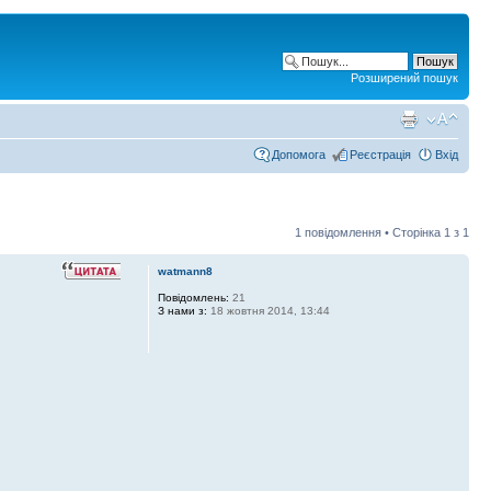
Розширений пошук
Допомога
Реєстрація
Вхід
1 повідомлення • Сторінка
1
з
1
watmann8
Повідомлень:
21
З нами з:
18 жовтня 2014, 13:44