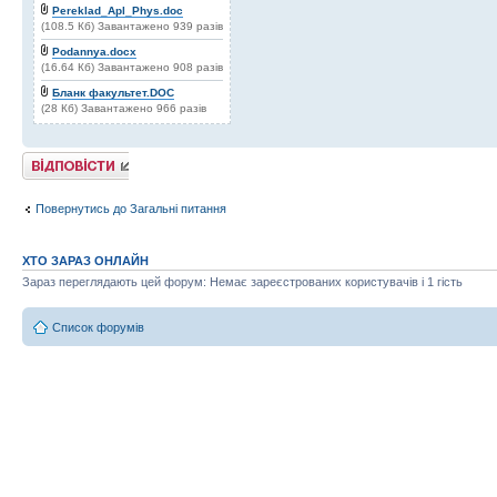
Pereklad_Apl_Phys.doc
(108.5 Кб) Завантажено 939 разів
Podannya.docx
(16.64 Кб) Завантажено 908 разів
Бланк факультет.DOC
(28 Кб) Завантажено 966 разів
Відповісти
Повернутись до Загальні питання
ХТО ЗАРАЗ ОНЛАЙН
Зараз переглядають цей форум: Немає зареєстрованих користувачів і 1 гість
Список форумів