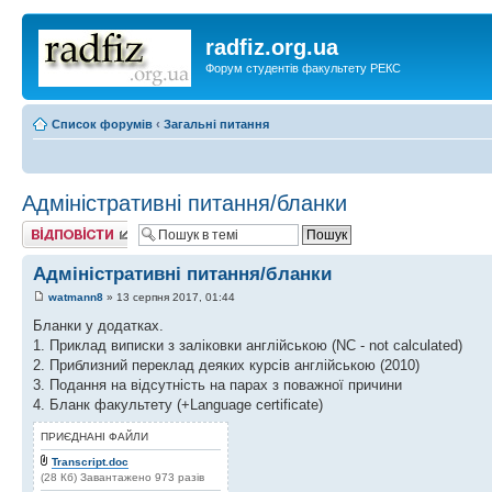
radfiz.org.ua
Форум студентів факультету РЕКС
Список форумів
‹
Загальні питання
Адміністративні питання/бланки
Відповісти
Адміністративні питання/бланки
watmann8
» 13 серпня 2017, 01:44
Бланки у додатках.
1. Приклад виписки з заліковки англійською (NC - not calculated)
2. Приблизний переклад деяких курсів англійською (2010)
3. Подання на відсутність на парах з поважної причини
4. Бланк факультету (+Language certificate)
ПРИЄДНАНІ ФАЙЛИ
Transcript.doc
(28 Кб) Завантажено 973 разів