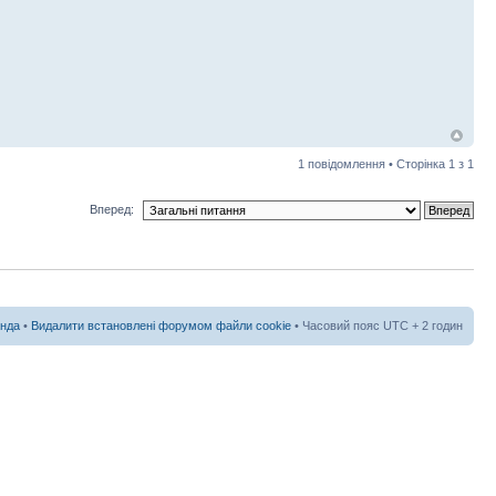
1 повідомлення • Сторінка
1
з
1
Вперед:
нда
•
Видалити встановлені форумом файли cookie
• Часовий пояс UTC + 2 годин