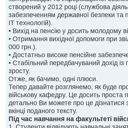
створений у 2012 році (службова діяльн
забезпеченням державної безпеки та п
ІТ технологій).
• Вихід на пенсію у досить молодому ві
• Отримання вихідної допомоги при зві
000 грн.).
• Достатньо високе пенсійне забезпеч
• Стабільний передбачуваний дохід із
зросту.
Отже, як бачимо, одні плюси.
Тепер давайте розглянемо, як буде пр
військову кафедру. Це досить проста 
детально Ви можете про це дізнатися 
вкінці поданого тексту.
Під час навчання на факультеті війс
1. Студенти відвідують навчальні заня