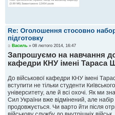
(3.89 Мб) Завантажено 12404 разів
Re: Оголошення стосовно набор
підготовку
Василь
» 08 лютого 2014, 16:47
Запрошуємо на навчання до
кафедри КНУ імені Тараса 
До військової кафедри КНУ імені Тар
вступити не тільки студенти Київськог
університету, але й всі охочі. Як ми з
Сил України вже відмінений, але набір 
продовжується. Чи варто йти після от
військову службу до внутрішніх військ,