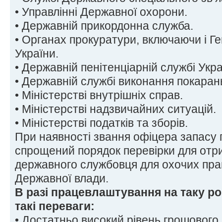
• Управлінні Державної охорони.
• Державній прикордонна служба.
• Органах прокуратури, включаючи і Г
України.
• Державній пенітенціарній службі Укра
• Державній службі виконання покаран
• Міністерстві внутрішніх справ.
• Міністерстві надзвичайних ситуацій.
• Міністерстві податків та зборів.
При наявності звання офіцера запасу
спрощений порядок перевірки для отр
державного службовця для охочих пра
Державної влади.
В разі працевлаштування на таку р
такі переваги:
• Достатньо високий рівень грошового