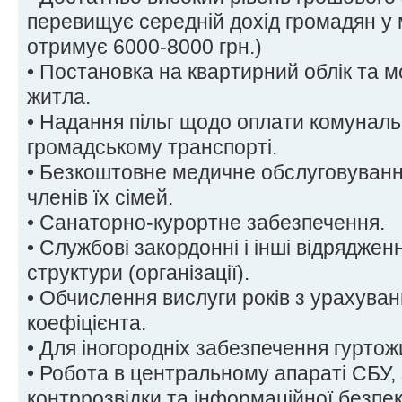
перевищує середній дохід громадян у 
отримує 6000-8000 грн.)
• Постановка на квартирний облік та 
житла.
• Надання пільг щодо оплати комунальн
громадському транспорті.
• Безкоштовне медичне обслуговування
членів їх сімей.
• Санаторно-курортне забезпечення.
• Службові закордонні і інші відрядже
структури (організації).
• Обчислення вислуги років з урахува
коефіцієнта.
• Для іногородніх забезпечення гуртож
• Робота в центральному апараті СБУ,
контррозвідки та інформаційної безпеки