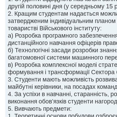
другій половині дня (у середньому 15 р
2. Кращим студентам надається можлив
затвердженим індивідуальним планом 
товаристві Військового інституту:
а) Розробка програмного забезпечення
дистанційного навчання офіцерів прав
б) Технологічні засади розробки знанн
багатомовної системи машинного пере
в) Розробка комплексної моделі страт
формування і трансформації Сектора 
3. Студенти мають можливість розвиват
майбутні керівники, на посадах команди
4. За успіхи в навчанні, старанність, р
виконання обов’язків студенти нагоро
5. Вивчають предмети:
1. Теоретичні основи побудови озброєн