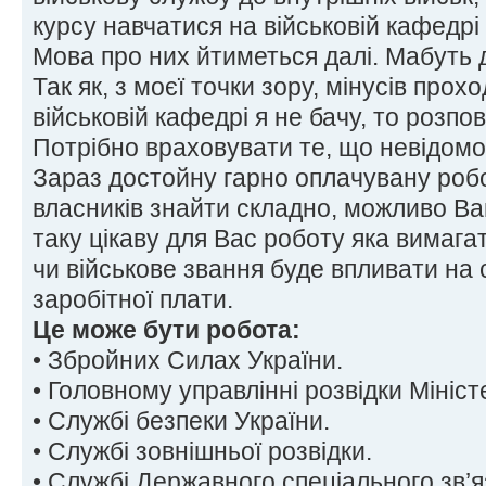
курсу навчатися на військовій кафедрі
Мова про них йтиметься далі. Мабуть 
Так як, з моєї точки зору, мінусів про
військовій кафедрі я не бачу, то розпо
Потрібно враховувати те, що невідомо
Зараз достойну гарно оплачувану робо
власників знайти складно, можливо В
таку цікаву для Вас роботу яка вимага
чи військове звання буде впливати на
заробітної плати.
Це може бути робота:
• Збройних Силах України.
• Головному управлінні розвідки Мініс
• Службі безпеки України.
• Службі зовнішньої розвідки.
• Службі Державного спеціального зв’я