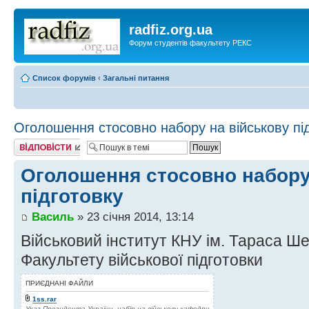
radfiz.org.ua
Форум студентів факультету РЕКС
Список форумів
‹
Загальні питання
Оголошення стосовно набору на військову пі
Відповісти
Оголошення стосовно набору
підготовку
Василь
» 23 січня 2014, 13:14
Військовий інститут КНУ ім. Тараса Ш
Факультету військової підготовки
ПРИЄДНАНІ ФАЙЛИ
1ss.rar
Указ Президента України, набір на військову кафедру