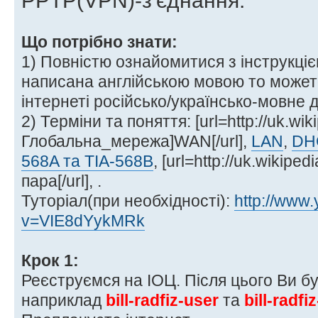
PPTP(VPN)-з'єднання.
Що потрібно знати:
1) Повністю ознайомитися з інструкці
написана англійською мовою то может
інтернеті російсько/українсько-мовне
2) Терміни та поняття: [url=http://uk.wiki
Глобальна_мережа]WAN[/url],
LAN
,
DH
568A та TIA-568B
, [url=http://uk.wikipe
пара[/url], .
Туторіал(при необхідності):
http://www
v=VIE8dYykMRk
Крок 1:
Реєструємся на ІОЦ. Після цього Ви бу
наприклад
bill-radfiz-user
та
bill-radf