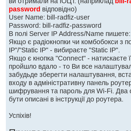
ви отримали на ІОЦ'і. (наприклад
bill-
password
відповідно)
User Name: bill-radfiz-user
Password: bill-radfiz-password
В полі Server IP Address/Name пишете: 
Якщо є радіокнопки чи комбобокси з п
IP"/"Static IP" - вибираєте "Static IP".
Якщо є кнопка "Connect" - натискаєте ї
пройшло вдало - то Ви все налаштували
забудьде зберегти налаштування, вст
входу в адміністративну панель роуте
шифрування та пароль для Wi-Fi. Два 
бути описані в інструкції до роутера.
Успіхів!