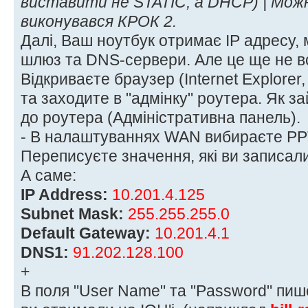
виставити не STATIC, а DHCP) | Мо
виконувався КРОК 2.
Далі, Ваш ноутбук отримає IP адресу,
шлюз та DNS-сервери. Але це ще не в
Відкриваєте браузер (Internet Explorer,
та заходите в "адмінку" роутера. Як зай
до роутера (Адміністративна панель).
- В налаштуваннях WAN вибираєте PP
Переписуєте значення, які ви записали 
А саме:
IP Address:
10.201.4.125
Subnet Mask:
255.255.255.0
Default Gateway:
10.201.4.1
DNS1:
91.202.128.100
+
В поля "User Name" та "Password" пише