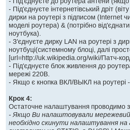
- Під'єднуєте до роутера антени (якщо 
- Під'єднуєте інтернетівський дріт (віт
дирки на роутері з підписом (Internet 
моделі роутера) & (потрібно від'єднати 
ноутбука).
- З'єднуєте дирку LAN на роутері з ди
ноутбуці(системному блоці, далі прост
[url=http://uk.wikipedia.org/wiki/Патч-к
- Під'єднуєте блок живлення до роутер
мережі 220В.
- Якщо є кнопка ВКЛ/ВЫКЛ на роутері -
Крок 4:
Остаточне налаштування проводимо з
- Якщо Ви налаштовували мережевий
необхідно скинути налаштування н