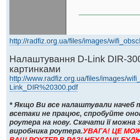
http://radfiz.org.ua/files/images/wifi_obs
Налаштування D-Link DIR-300 
картинками
http://www.radfiz.org.ua/files/images/wif
Link_DIR%20300.pdf
* Якщо Ви все налаштували начеб 
всетаки не працює, спробуйте он
роутера на нову. Скачати її можна 
виробника роутера.
УВАГА! ЦЕ МО
ВАШ РОУТЕР В РАЗІ НЕУДАЧІ! БУД