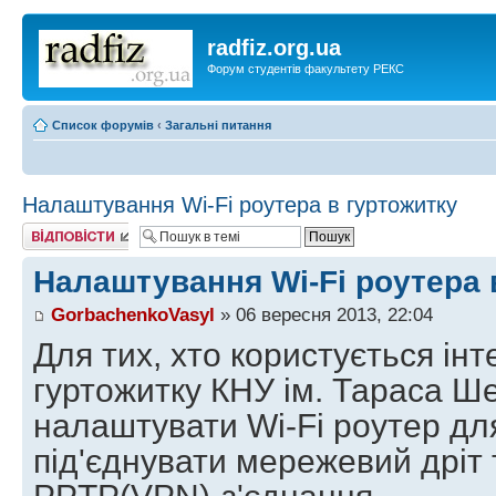
radfiz.org.ua
Форум студентів факультету РЕКС
Список форумів
‹
Загальні питання
Налаштування Wi-Fi роутера в гуртожитку
Відповісти
Налаштування Wi-Fi роутера 
GorbachenkoVasyl
» 06 вересня 2013, 22:04
Для тих, хто користується ін
гуртожитку КНУ ім. Тараса Ш
налаштувати Wi-Fi роутер для
під'єднувати мережевий дріт 