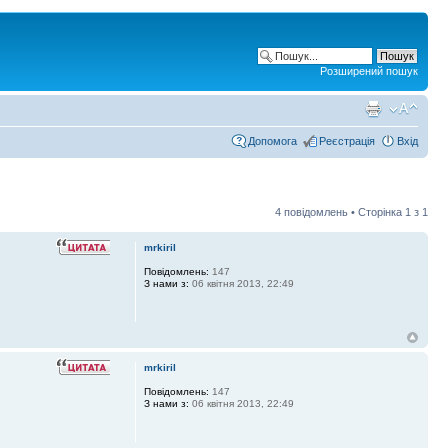
Розширений пошук
Допомога
Реєстрація
Вхід
4 повідомлень • Сторінка
1
з
1
mrkiril
Повідомлень:
147
З нами з:
06 квітня 2013, 22:49
mrkiril
Повідомлень:
147
З нами з:
06 квітня 2013, 22:49