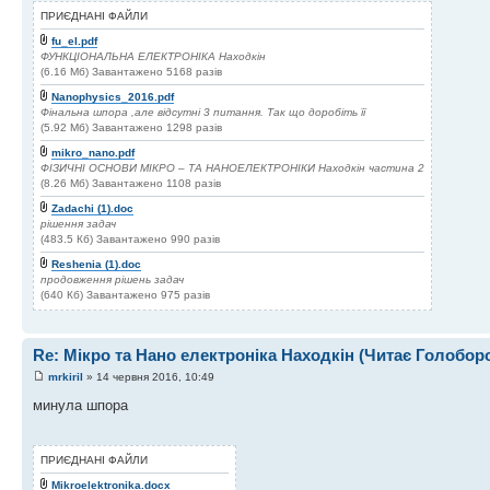
ПРИЄДНАНІ ФАЙЛИ
fu_el.pdf
ФУНКЦІОНАЛЬНА ЕЛЕКТРОНІКА Находкін
(6.16 Мб) Завантажено 5168 разів
Nanophysics_2016.pdf
Фінальна шпора ,але відсутні 3 питання. Так що доробіть її
(5.92 Мб) Завантажено 1298 разів
mikro_nano.pdf
ФІЗИЧНІ ОСНОВИ МІКРО – ТА НАНОЕЛЕКТРОНІКИ Находкін частина 2
(8.26 Мб) Завантажено 1108 разів
Zadachi (1).doc
рішення задач
(483.5 Кб) Завантажено 990 разів
Reshenia (1).doc
продовження рішень задач
(640 Кб) Завантажено 975 разів
Re: Мікро та Нано електроніка Находкін (Читає Голобор
mrkiril
» 14 червня 2016, 10:49
минула шпора
ПРИЄДНАНІ ФАЙЛИ
Mikroelektronika.docx