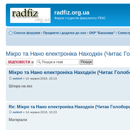
radfiz.org.ua
Форум студентів факультету РЕКС
Список форумів
‹
Предмети і додатки до них
‹
ОКР "Бакалавр"
‹
Семест
Мікро та Нано електроніка Находкін (Читає Г
Відповісти
Мікро та Нано електроніка Находкін (Читає Голо
mrkiril
» 14 червня 2016, 10:13
Шпора на екз
Re: Мікро та Нано електроніка Находкін (Читає Голобор
mrkiril
» 14 червня 2016, 10:23
Матеріали