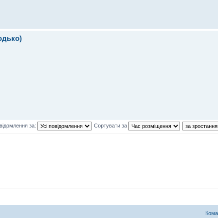
одько)
відомлення за:
Сортувати за
Кома