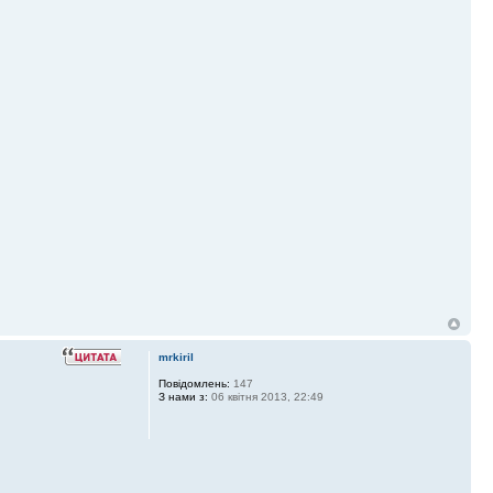
mrkiril
Повідомлень:
147
З нами з:
06 квітня 2013, 22:49