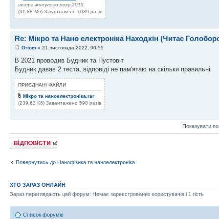
шпора минулого року 2015
(31.88 Мб) Завантажено 1039 разів
Re: Мікро та Нано електроніка Находкін (Читає Голобор
Ortom
» 21 листопада 2022, 00:55
В 2021 проводив Будник та Пустовіт
Будник давав 2 теста, відповіді не пам'ятаю на скільки правильні
ПРИЄДНАНІ ФАЙЛИ
Мікро та наноелектроніка.rar
(239.63 Кб) Завантажено 598 разів
Показувати по
Відповісти
Повернутись до Нанофізика та наноелектроніка
ХТО ЗАРАЗ ОНЛАЙН
Зараз переглядають цей форум: Немає зареєстрованих користувачів і 1 гість
Список форумів