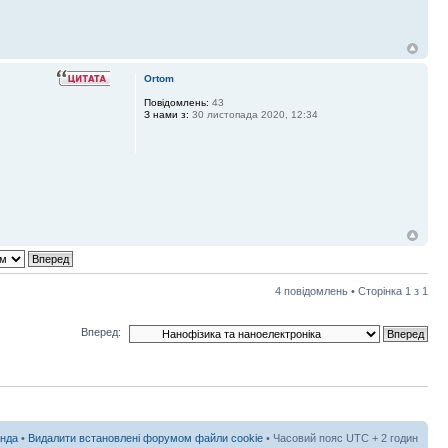
Ortom
Повідомлень:
43
З нами з:
30 листопада 2020, 12:34
4 повідомлень • Сторінка
1
з
1
Вперед:
нда
•
Видалити встановлені форумом файли cookie
• Часовий пояс UTC + 2 годин