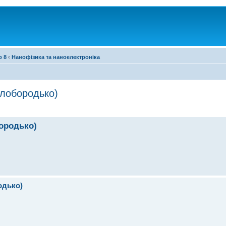
р 8
‹
Нанофізика та наноелектроніка
олобородько)
бородько)
одько)