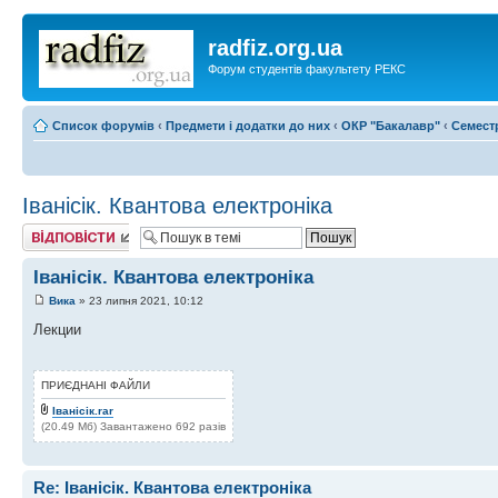
radfiz.org.ua
Форум студентів факультету РЕКС
Список форумів
‹
Предмети і додатки до них
‹
ОКР "Бакалавр"
‹
Семест
Іванісік. Квантова електроніка
Відповісти
Іванісік. Квантова електроніка
Вика
» 23 липня 2021, 10:12
Лекции
ПРИЄДНАНІ ФАЙЛИ
Іванісік.rar
(20.49 Мб) Завантажено 692 разів
Re: Іванісік. Квантова електроніка