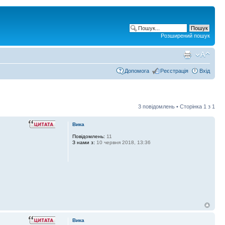
Розширений пошук
Допомога
Реєстрація
Вхід
3 повідомлень • Сторінка
1
з
1
Вика
Повідомлень:
11
З нами з:
10 червня 2018, 13:36
Вика