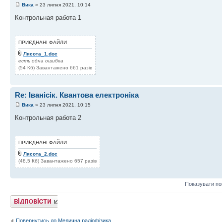
Вика
» 23 липня 2021, 10:14
Контрольная работа 1
ПРИЄДНАНІ ФАЙЛИ
Лясота_1.doc
есть одна ошибка
(54 Кб) Завантажено 661 разів
Re: Іванісік. Квантова електроніка
Вика
» 23 липня 2021, 10:15
Контрольная работа 2
ПРИЄДНАНІ ФАЙЛИ
Лясота_2.doc
(48.5 Кб) Завантажено 657 разів
Показувати по
Відповісти
Повернутись до Медична радіофізика