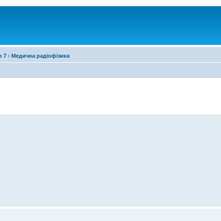
р 7
‹
Медична радіофізика