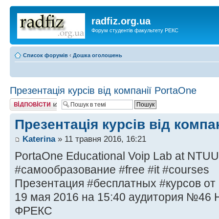
radfiz.org.ua
Форум студентів факультету РЕКС
Список форумів
‹
Дошка оголошень
Презентація курсів від компанії PortaOne
Відповісти
Презентація курсів від компа
Katerina
» 11 травня 2016, 16:21
PortaOne Educational Voip Lab at NTUU
#самообразование #free #it #courses
Презентация #бесплатных #курсов от 
19 мая 2016 на 15:40 аудитория №46 
ФРЕКС