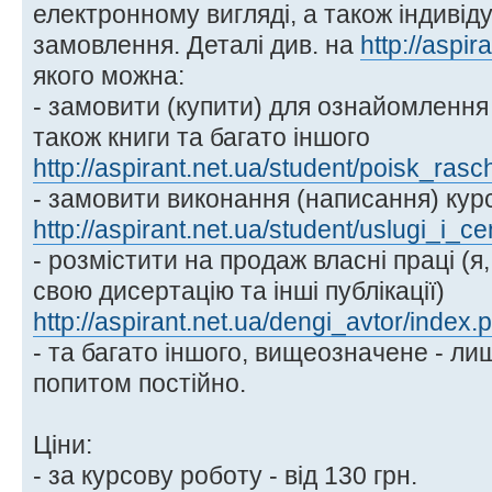
електронному вигляді, а також індиві
замовлення. Деталі див. на
http://aspir
якого можна:
- замовити (купити) для ознайомлення
також книги та багато іншого
http://aspirant.net.ua/student/poisk_rasc
- замовити виконання (написання) кур
http://aspirant.net.ua/student/uslugi_i_c
- розмістити на продаж власні праці (я
свою дисертацію та інші публікації)
http://aspirant.net.ua/dengi_avtor/index.
- та багато іншого, вищеозначене - ли
попитом постійно.
Ціни:
- за курсову роботу - від 130 грн.