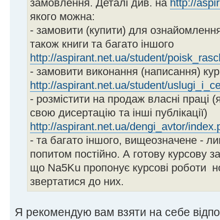
замовлення. Деталі див. на
http://aspi
якого можна:
- замовити (купити) для ознайомленн
також книги та багато іншого
http://aspirant.net.ua/student/poisk_rasc
- замовити виконання (написання) ку
http://aspirant.net.ua/student/uslugi_i_c
- розмістити на продаж власні праці (
свою дисертацію та інші публікації)
http://aspirant.net.ua/dengi_avtor/index.
- та багато іншого, вищеозначене - л
попитом постійно. А готову курсову з
що Na5Ku пропонує курсові роботи
н
звертатися до них.
Я рекомендую вам взяти на себе відпо