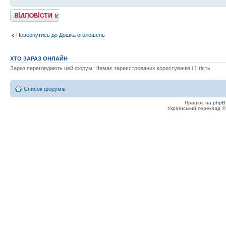
Відповісти
Повернутись до Дошка оголошень
ХТО ЗАРАЗ ОНЛАЙН
Зараз переглядають цей форум: Немає зареєстрованих користувачів і 1 гість
Список форумів
Працює на
phpB
Український переклад 