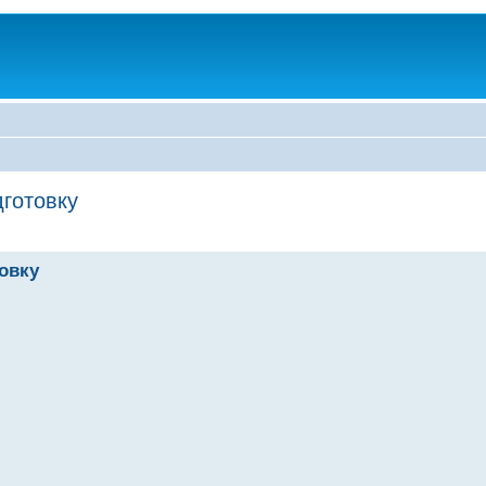
дготовку
овку