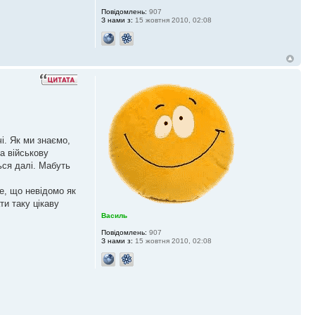
Повідомлень:
907
З нами з:
15 жовтня 2010, 02:08
і. Як ми знаємо,
а військову
ься далі. Мабуть
те, що невідомо як
и таку цікаву
Василь
Повідомлень:
907
З нами з:
15 жовтня 2010, 02:08