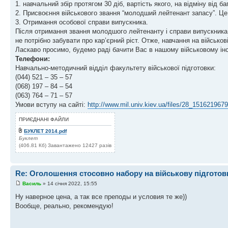
1. навчальний збір протягом 30 діб, вартість якого, на відміну від 
2. Присвоєння військового звання “молодший лейтенант запасу”. Це
3. Отримання особової справи випускника.
Після отримання звання молодшого лейтенанту і справи випускника
не потрібно забувати про кар’єрний ріст. Отже, навчання на військов
Ласкаво просимо, будемо раді бачити Вас в нашому військовому інс
Телефони:
Навчально-методичний відділ факультету військової підготовки:
(044) 521 – 35 – 57
(068) 197 – 84 – 54
(063) 764 – 71 – 57
Умови вступу на сайті:
http://www.mil.univ.kiev.ua/files/28_1516219679
ПРИЄДНАНІ ФАЙЛИ
БУКЛЕТ 2014.pdf
Буклет
(406.81 Кб) Завантажено 12427 разів
Re: Оголошення стосовно набору на військову підготов
Василь
» 14 січня 2022, 15:55
Ну наверное цена, а так все преподы и условия те же))
Вообще, реально, рекомендую!