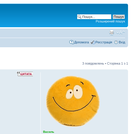
Розширений пошук
Допомога
Реєстрація
Вхід
3 повідомлень • Сторінка
1
з
1
Василь