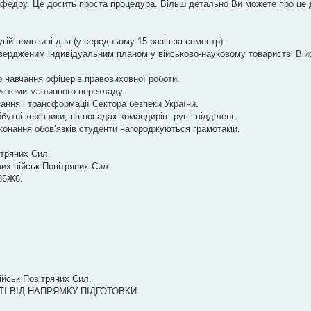
афедру. Це досить проста процедура. Більш детально Ви можете про це 
гій половині дня (у середньому 15 разів за семестр).
вердженим індивідуальним планом у військово-науковому товаристві Вій
о навчання офіцерів правовиховної роботи.
системи машинного перекладу.
ння і трансформації Сектора безпеки України.
бутні керівники, на посадах командирів груп і відділень.
 виконання обов’язків студенти нагороджуються грамотами.
ітряних Сил.
их військ Повітряних Сил.
 86Ж6.
військ Повітряних Сил.
НОСТІ ВІД НАПРЯМКУ ПІДГОТОВКИ