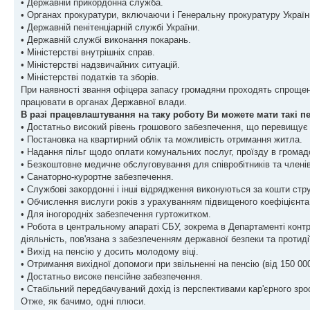
• Державній прикордонна служба.
• Органах прокуратури, включаючи і Генеральну прокуратуру Україн
• Державній пенітенціарній службі України.
• Державній службі виконання покарань.
• Міністерстві внутрішніх справ.
• Міністерстві надзвичайних ситуацій.
• Міністерстві податків та зборів.
При наявності звання офіцера запасу громадяни проходять спроще
працювати в органах Державної влади.
В разі працевлаштування на таку роботу Ви можете мати такі п
• Достатньо високий рівень грошового забезпечення, що перевищує с
• Постановка на квартирний облік та можливість отримання житла.
• Надання пільг щодо оплати комунальних послуг, проїзду в громад
• Безкоштовне медичне обслуговування для співробітників та членів
• Санаторно-курортне забезпечення.
• Службові закордонні і інші відрядження виконуються за кошти струк
• Обчислення вислуги років з урахуванням підвищеного коефіцієнта
• Для іногородніх забезпечення гуртожитком.
• Робота в центральному апараті СБУ, зокрема в Департаменті контрр
діяльність, пов'язана з забезпеченням державної безпеки та протидії
• Вихід на пенсію у досить молодому віці.
• Отримання вихідної допомоги при звільненні на пенсію (від 150 000
• Достатньо високе пенсійне забезпечення.
• Стабільний передбачуваний дохід із перспективами кар'єрного зро
Отже, як бачимо, одні плюси.