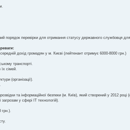
и.
ний порядок перевірки для отримання статусу державного службовця дл
ереваги:
ередній дохід громадян у м. Києві (лейтенант отримує 6000-8000 грн.)
ському транспорті.
 їх сімей.
тури (організації).
.
озвідки та інформаційної безпеки (м. Київ), який створений у 2012 році 
 загрозам у сфері ІТ технологій).
 грн.).
сту.