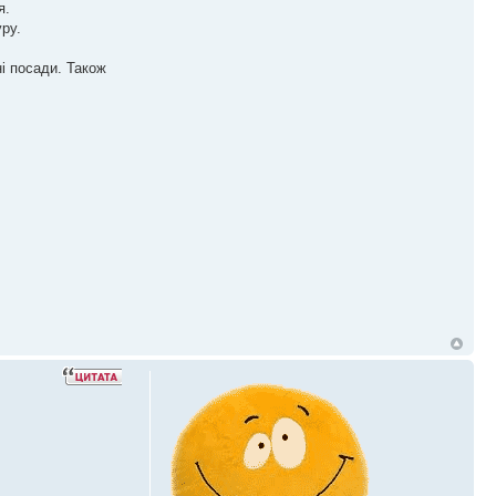
я.
ру.
і посади. Також