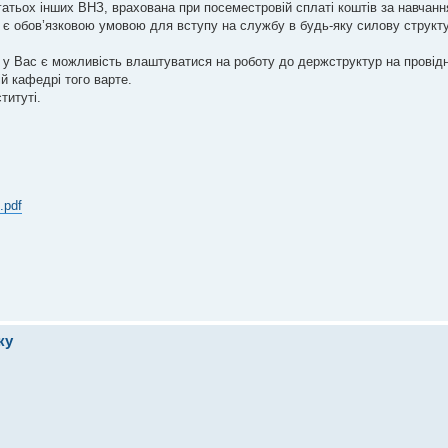
багатьох інших ВНЗ, врахована при посеместровій сплаті коштів за навчанн
 є обов’язковою умовою для вступу на службу в будь-яку силову структу
 у Вас є можливість влаштуватися на роботу до держструктур на провідн
ій кафедрі того варте.
титуті.
.pdf
ку