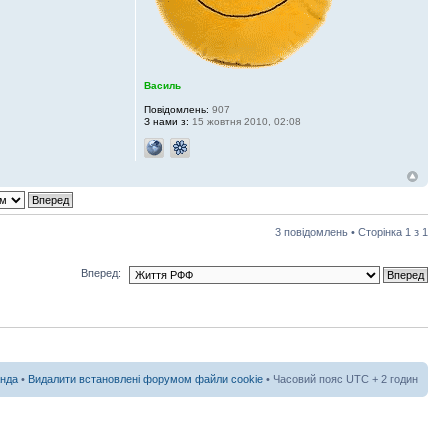
Василь
Повідомлень:
907
З нами з:
15 жовтня 2010, 02:08
3 повідомлень • Сторінка
1
з
1
Вперед:
нда
•
Видалити встановлені форумом файли cookie
• Часовий пояс UTC + 2 годин