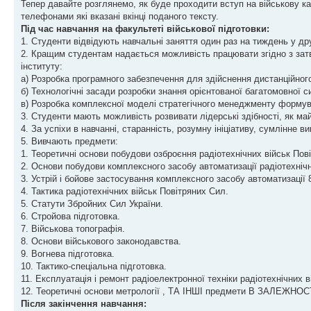
Тепер давайте розглянемо, як буде проходити вступ на військову к
телефонами які вказані вкінці поданого тексту.
Під час навчання на факультеті військової підготовки:
1. Студенти відвідують навчальні заняття один раз на тиждень у дру
2. Кращим студентам надається можливість працювати згідно з зат
інституту:
а) Розробка програмного забезпечення для здійснення дистанційног
б) Технологічні засади розробки знання орієнтованої багатомовної 
в) Розробка комплексної моделі стратегічного менеджменту формува
3. Студенти мають можливість розвивати лідерські здібності, як май
4. За успіхи в навчанні, старанність, розумну ініціативу, сумлінне
5. Вивчають предмети:
1. Теоретичні основи побудови озброєння радіотехнічних військ Пов
2. Основи побудови комплексного засобу автоматизації радіотехнічн
3. Устрій і бойове застосування комплексного засобу автоматизації
4. Тактика радіотехнічних військ Повітряних Сил.
5. Статути Збройних Сил України.
6. Стройова підготовка.
7. Військова топографія.
8. Основи військового законодавства.
9. Вогнева підготовка.
10. Тактико-спеціальна підготовка.
11. Експлуатація і ремонт радіоелектронної техніки радіотехнічних 
12. Теоретичні основи метрології , ТА ІНШІ предмети В ЗАЛЕЖ
Після закінчення навчання: