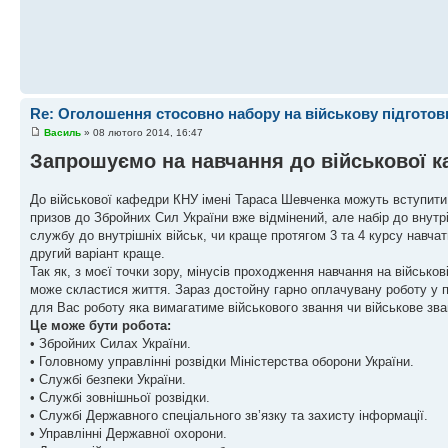
Re: Оголошення стосовно набору на військову підготов
Василь
» 08 лютого 2014, 16:47
Запрошуємо на навчання до військової к
До військової кафедри КНУ імені Тараса Шевченка можуть вступити н
призов до Збройних Сил України вже відмінений, але набір до внутр
службу до внутрішніх військ, чи краще протягом 3 та 4 курсу навча
другий варіант краще.
Так як, з моєї точки зору, мінусів проходження навчання на військо
може скластися життя. Зараз достойну гарно оплачувану роботу у п
для Вас роботу яка вимагатиме військового звання чи військове зва
Це може бути робота:
• Збройних Силах України.
• Головному управлінні розвідки Міністерства оборони України.
• Службі безпеки України.
• Службі зовнішньої розвідки.
• Службі Державного спеціального зв’язку та захисту інформації.
• Управлінні Державної охорони.