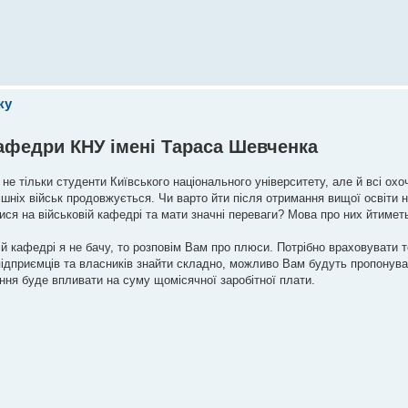
ку
афедри КНУ імені Тараса Шевченка
е тільки студенти Київського національного університету, але й всі охоч
ішніх військ продовжується. Чи варто йти після отримання вищої освіти н
тися на військовій кафедрі та мати значні переваги? Мова про них йтимет
вій кафедрі я не бачу, то розповім Вам про плюси. Потрібно враховувати 
ідприємців та власників знайти складно, можливо Вам будуть пропонуват
ння буде впливати на суму щомісячної заробітної плати.