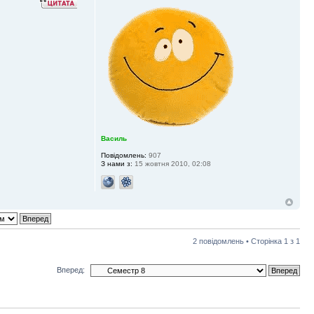
Василь
Повідомлень:
907
З нами з:
15 жовтня 2010, 02:08
2 повідомлень • Сторінка
1
з
1
Вперед: