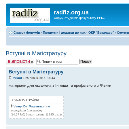
radfiz.org.ua
Форум студентів факультету РЕКС
Список форумів
‹
Предмети і додатки до них
‹
ОКР "Бакалавр"
‹
Семест
Вступні в Магістратуру
Відповісти
Вступні в Магістратуру
mrkiril
» 25 липня 2016, 18:44
матеріали для екзамена з Інгліша та профільного з Фізики
ПРИЄДНАНІ ФАЙЛИ
Vstup_Do_Magistraturi.rar
матеріали для вступу
(14.27 Мб) Завантажено 11285 разів