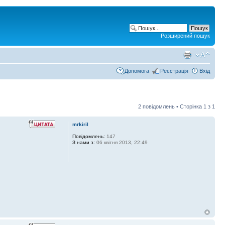
Розширений пошук
Допомога
Реєстрація
Вхід
2 повідомлень • Сторінка
1
з
1
mrkiril
Повідомлень:
147
З нами з:
06 квітня 2013, 22:49