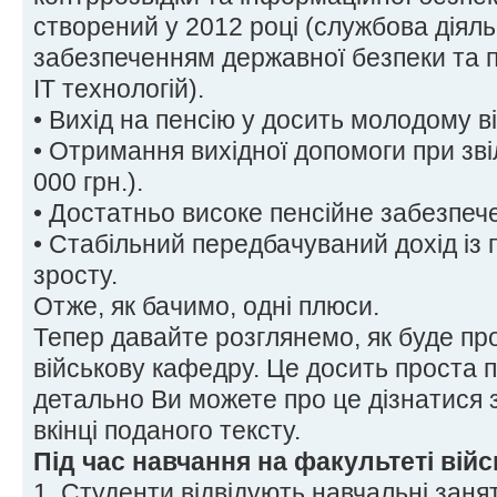
створений у 2012 році (службова діяльн
забезпеченням державної безпеки та п
ІТ технологій).
• Вихід на пенсію у досить молодому ві
• Отримання вихідної допомоги при зві
000 грн.).
• Достатньо високе пенсійне забезпеч
• Стабільний передбачуваний дохід із
зросту.
Отже, як бачимо, одні плюси.
Тепер давайте розглянемо, як буде пр
військову кафедру. Це досить проста 
детально Ви можете про це дізнатися 
вкінці поданого тексту.
Під час навчання на факультеті війс
1. Студенти відвідують навчальні заня