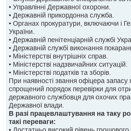
• Управлінні Державної охорони.
• Державній прикордонна служба.
• Органах прокуратури, включаючи і Г
України.
• Державній пенітенціарній службі Укра
• Державній службі виконання покаран
• Міністерстві внутрішніх справ.
• Міністерстві надзвичайних ситуацій.
• Міністерстві податків та зборів.
При наявності звання офіцера запасу
спрощений порядок перевірки для отр
державного службовця для охочих пра
Державної влади.
В разі працевлаштування на таку р
такі переваги:
• Достатньо високий рівень грошового