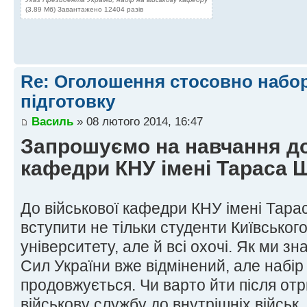
(3.89 Мб) Завантажено 12404 разів
Re: Оголошення стосовно набор
підготовку
Василь
» 08 лютого 2014, 16:47
Запрошуємо на навчання до
кафедри КНУ імені Тараса 
До військової кафедри КНУ імені Тар
вступити не тільки студенти Київськог
університету, але й всі охочі. Як ми з
Сил України вже відмінений, але набір 
продовжується. Чи варто йти після от
військову службу до внутрішніх військ,