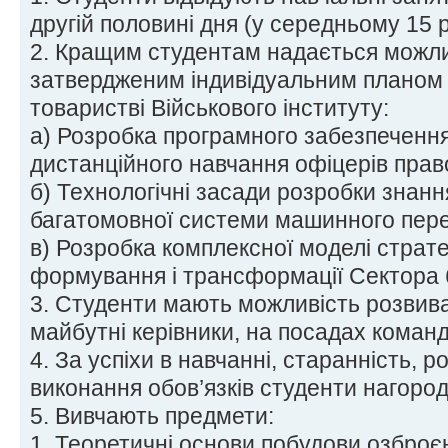
другій половині дня (у середньому 15 р
2. Кращим студентам надається можлив
затвердженим індивідуальним планом 
товаристві Військового інституту:
а) Розробка програмного забезпечення
дистанційного навчання офіцерів прав
б) Технологічні засади розробки знанн
багатомовної системи машинного пере
в) Розробка комплексної моделі страт
формування і трансформації Сектора 
3. Студенти мають можливість розвиват
майбутні керівники, на посадах команди
4. За успіхи в навчанні, старанність, р
виконання обов’язків студенти нагоро
5. Вивчають предмети:
1. Теоретичні основи побудови озброєн