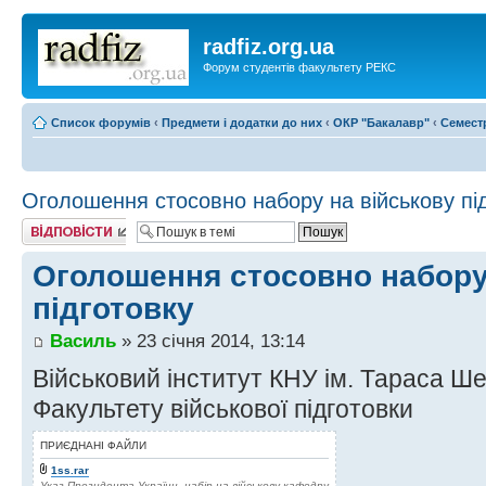
radfiz.org.ua
Форум студентів факультету РЕКС
Список форумів
‹
Предмети і додатки до них
‹
ОКР "Бакалавр"
‹
Семест
Оголошення стосовно набору на військову пі
Відповісти
Оголошення стосовно набору
підготовку
Василь
» 23 січня 2014, 13:14
Військовий інститут КНУ ім. Тараса Ш
Факультету військової підготовки
ПРИЄДНАНІ ФАЙЛИ
1ss.rar
Указ Президента України, набір на військову кафедру