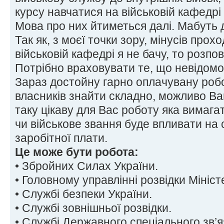
курсу навчатися на військовій кафедрі
Мова про них йтиметься далі. Мабуть 
Так як, з моєї точки зору, мінусів про
військовій кафедрі я не бачу, то розпо
Потрібно враховувати те, що невідомо
Зараз достойну гарно оплачувану робо
власників знайти складно, можливо В
таку цікаву для Вас роботу яка вимага
чи військове звання буде впливати на
заробітної плати.
Це може бути робота:
• Збройних Силах України.
• Головному управлінні розвідки Мініс
• Службі безпеки України.
• Службі зовнішньої розвідки.
• Службі Державного спеціального зв’я