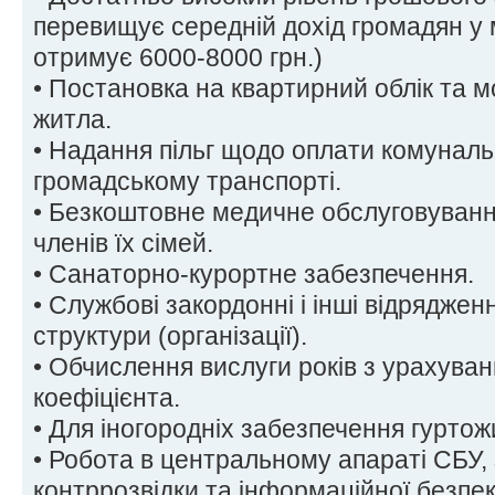
перевищує середній дохід громадян у 
отримує 6000-8000 грн.)
• Постановка на квартирний облік та 
житла.
• Надання пільг щодо оплати комунальн
громадському транспорті.
• Безкоштовне медичне обслуговування
членів їх сімей.
• Санаторно-курортне забезпечення.
• Службові закордонні і інші відрядже
структури (організації).
• Обчислення вислуги років з урахува
коефіцієнта.
• Для іногородніх забезпечення гуртож
• Робота в центральному апараті СБУ,
контррозвідки та інформаційної безпеки