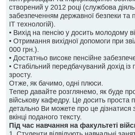
створений у 2012 році (службова діяльн
забезпеченням державної безпеки та п
ІТ технологій).
• Вихід на пенсію у досить молодому ві
• Отримання вихідної допомоги при зві
000 грн.).
• Достатньо високе пенсійне забезпеч
• Стабільний передбачуваний дохід із
зросту.
Отже, як бачимо, одні плюси.
Тепер давайте розглянемо, як буде пр
військову кафедру. Це досить проста 
детально Ви можете про це дізнатися 
вкінці поданого тексту.
Під час навчання на факультеті війс
1. Студенти відвідують навчальні заня