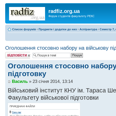
radfiz.org.ua
Форум студентів факультету РЕКС
Список форумів
‹
Предмети і додатки до них
‹
Аспірантура
‹
Семестр 7, 
Оголошення стосовно набору на військову пі
Відповісти
Оголошення стосовно набору
підготовку
Василь
» 23 січня 2014, 13:14
Військовий інститут КНУ ім. Тараса Ш
Факультету військової підготовки
ПРИЄДНАНІ ФАЙЛИ
1ss.rar
Указ Президента України, набір на військову кафедру