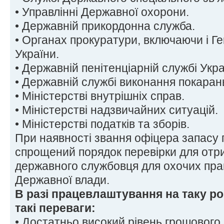
• Управлінні Державної охорони.
• Державній прикордонна служба.
• Органах прокуратури, включаючи і Г
України.
• Державній пенітенціарній службі Укра
• Державній службі виконання покаран
• Міністерстві внутрішніх справ.
• Міністерстві надзвичайних ситуацій.
• Міністерстві податків та зборів.
При наявності звання офіцера запасу
спрощений порядок перевірки для отр
державного службовця для охочих пра
Державної влади.
В разі працевлаштування на таку р
такі переваги:
• Достатньо високий рівень грошового