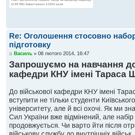
(3.89 Мб) Завантажено 12404 разів
Re: Оголошення стосовно набор
підготовку
Василь
» 08 лютого 2014, 16:47
Запрошуємо на навчання до
кафедри КНУ імені Тараса 
До військової кафедри КНУ імені Тар
вступити не тільки студенти Київськог
університету, але й всі охочі. Як ми з
Сил України вже відмінений, але набір 
продовжується. Чи варто йти після от
військову службу до внутрішніх військ,