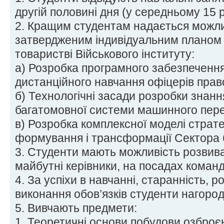
другій половині дня (у середньому 15 р
2. Кращим студентам надається можлив
затвердженим індивідуальним планом 
товаристві Військового інституту:
а) Розробка програмного забезпечення
дистанційного навчання офіцерів прав
б) Технологічні засади розробки знанн
багатомовної системи машинного пере
в) Розробка комплексної моделі страт
формування і трансформації Сектора 
3. Студенти мають можливість розвиват
майбутні керівники, на посадах команди
4. За успіхи в навчанні, старанність, р
виконання обов’язків студенти нагоро
5. Вивчають предмети:
1. Теоретичні основи побудови озброєн