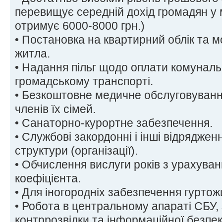
перевищує середній дохід громадян у 
отримує 6000-8000 грн.)
• Постановка на квартирний облік та 
житла.
• Надання пільг щодо оплати комунальн
громадському транспорті.
• Безкоштовне медичне обслуговування
членів їх сімей.
• Санаторно-курортне забезпечення.
• Службові закордонні і інші відрядже
структури (організації).
• Обчислення вислуги років з урахува
коефіцієнта.
• Для іногородніх забезпечення гуртож
• Робота в центральному апараті СБУ,
контррозвідки та інформаційної безпеки