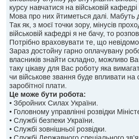
курсу навчатися на військовій кафедрі
Мова про них йтиметься далі. Мабуть 
Так як, з моєї точки зору, мінусів про
військовій кафедрі я не бачу, то розпо
Потрібно враховувати те, що невідомо
Зараз достойну гарно оплачувану робо
власників знайти складно, можливо В
таку цікаву для Вас роботу яка вимага
чи військове звання буде впливати на
заробітної плати.
Це може бути робота:
• Збройних Силах України.
• Головному управлінні розвідки Мініс
• Службі безпеки України.
• Службі зовнішньої розвідки.
• Службі Державного спеціального зв’я