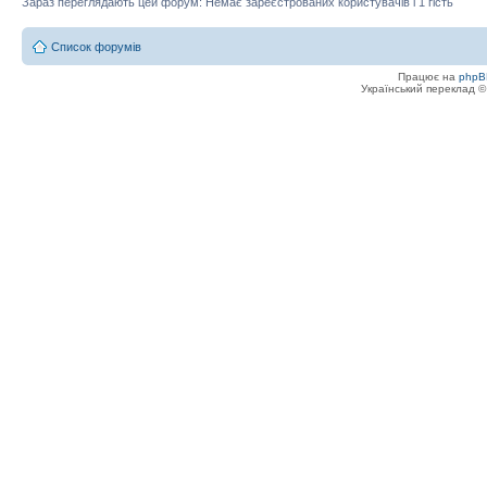
Зараз переглядають цей форум: Немає зареєстрованих користувачів і 1 гість
Список форумів
Працює на
phpB
Український переклад 