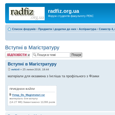
radfiz.org.ua
Форум студентів факультету РЕКС
Список форумів
‹
Предмети і додатки до них
‹
Аспірантура
‹
Семестр 4, 
Вступні в Магістратуру
Відповісти
Вступні в Магістратуру
mrkiril
» 25 липня 2016, 18:44
матеріали для екзамена з Інгліша та профільного з Фізики
ПРИЄДНАНІ ФАЙЛИ
Vstup_Do_Magistraturi.rar
матеріали для вступу
(14.27 Мб) Завантажено 11288 разів