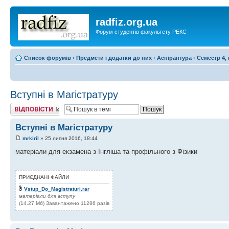
radfiz.org.ua
Форум студентів факультету РЕКС
Список форумів
‹
Предмети і додатки до них
‹
Аспірантура
‹
Семестр 4, 
Вступні в Магістратуру
Відповісти
Вступні в Магістратуру
mrkiril
» 25 липня 2016, 18:44
матеріали для екзамена з Інгліша та профільного з Фізики
ПРИЄДНАНІ ФАЙЛИ
Vstup_Do_Magistraturi.rar
матеріали для вступу
(14.27 Мб) Завантажено 11286 разів