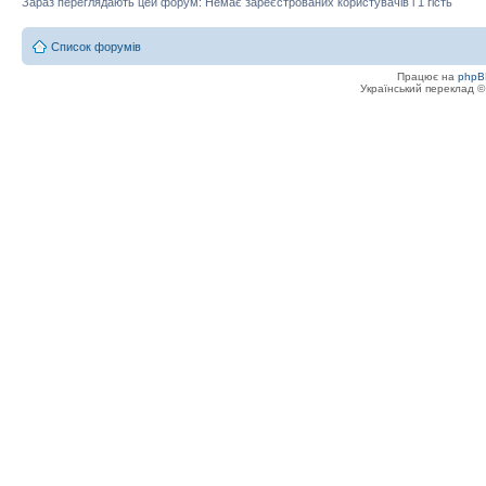
Зараз переглядають цей форум: Немає зареєстрованих користувачів і 1 гість
Список форумів
Працює на
phpB
Український переклад 