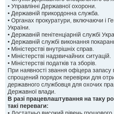
• Управлінні Державної охорони.
• Державній прикордонна служба.
• Органах прокуратури, включаючи і Г
України.
• Державній пенітенціарній службі Укра
• Державній службі виконання покаран
• Міністерстві внутрішніх справ.
• Міністерстві надзвичайних ситуацій.
• Міністерстві податків та зборів.
При наявності звання офіцера запасу
спрощений порядок перевірки для отр
державного службовця для охочих пра
Державної влади.
В разі працевлаштування на таку р
такі переваги:
• Достатньо високий рівень грошового