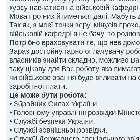
курсу навчатися на військовій кафедрі
Мова про них йтиметься далі. Мабуть 
Так як, з моєї точки зору, мінусів про
військовій кафедрі я не бачу, то розпо
Потрібно враховувати те, що невідомо
Зараз достойну гарно оплачувану робо
власників знайти складно, можливо В
таку цікаву для Вас роботу яка вимага
чи військове звання буде впливати на
заробітної плати.
Це може бути робота:
• Збройних Силах України.
• Головному управлінні розвідки Мініс
• Службі безпеки України.
• Службі зовнішньої розвідки.
• Службі Державного спеціального зв’я