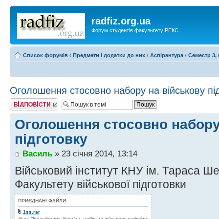
radfiz.org.ua
Форум студентів факультету РЕКС
Список форумів
‹
Предмети і додатки до них
‹
Аспірантура
‹
Семестр 3, 
Оголошення стосовно набору на військову пі
Відповісти
Оголошення стосовно набору
підготовку
Василь
» 23 січня 2014, 13:14
Військовий інститут КНУ ім. Тараса Ш
Факультету військової підготовки
ПРИЄДНАНІ ФАЙЛИ
1ss.rar
Указ Президента України, набір на військову кафедру