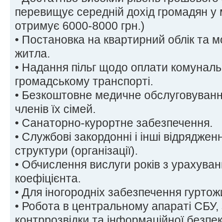
перевищує середній дохід громадян у 
отримує 6000-8000 грн.)
• Постановка на квартирний облік та 
житла.
• Надання пільг щодо оплати комунальн
громадському транспорті.
• Безкоштовне медичне обслуговування
членів їх сімей.
• Санаторно-курортне забезпечення.
• Службові закордонні і інші відрядже
структури (організації).
• Обчислення вислуги років з урахува
коефіцієнта.
• Для іногородніх забезпечення гуртож
• Робота в центральному апараті СБУ,
контррозвідки та інформаційної безпеки