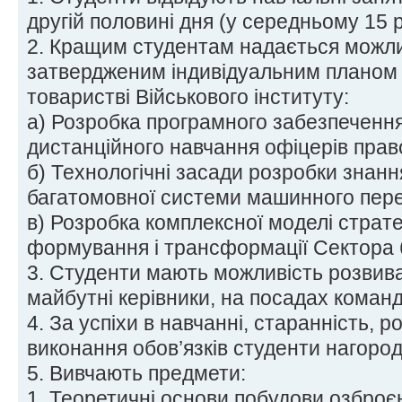
другій половині дня (у середньому 15 р
2. Кращим студентам надається можлив
затвердженим індивідуальним планом 
товаристві Військового інституту:
а) Розробка програмного забезпечення
дистанційного навчання офіцерів прав
б) Технологічні засади розробки знанн
багатомовної системи машинного пере
в) Розробка комплексної моделі страт
формування і трансформації Сектора 
3. Студенти мають можливість розвиват
майбутні керівники, на посадах команди
4. За успіхи в навчанні, старанність, р
виконання обов’язків студенти нагоро
5. Вивчають предмети:
1. Теоретичні основи побудови озброєн