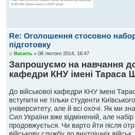
(3.89 Мб) Завантажено 12405 разів
Re: Оголошення стосовно набор
підготовку
Василь
» 08 лютого 2014, 16:47
Запрошуємо на навчання до
кафедри КНУ імені Тараса 
До військової кафедри КНУ імені Тар
вступити не тільки студенти Київськог
університету, але й всі охочі. Як ми з
Сил України вже відмінений, але набір 
продовжується. Чи варто йти після от
військову службу до внутрішніх військ,