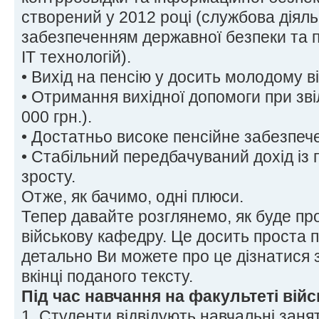
створений у 2012 році (службова діяльн
забезпеченням державної безпеки та п
ІТ технологій).
• Вихід на пенсію у досить молодому ві
• Отримання вихідної допомоги при зві
000 грн.).
• Достатньо високе пенсійне забезпеч
• Стабільний передбачуваний дохід із
зросту.
Отже, як бачимо, одні плюси.
Тепер давайте розглянемо, як буде пр
військову кафедру. Це досить проста 
детально Ви можете про це дізнатися 
вкінці поданого тексту.
Під час навчання на факультеті війс
1. Студенти відвідують навчальні заня