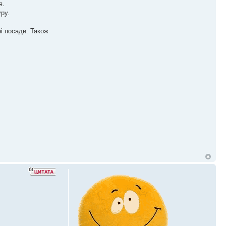
я.
ру.
і посади. Також