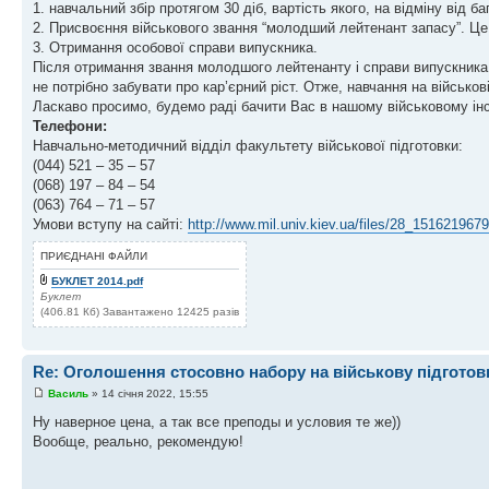
1. навчальний збір протягом 30 діб, вартість якого, на відміну від 
2. Присвоєння військового звання “молодший лейтенант запасу”. Це
3. Отримання особової справи випускника.
Після отримання звання молодшого лейтенанту і справи випускника
не потрібно забувати про кар’єрний ріст. Отже, навчання на військов
Ласкаво просимо, будемо раді бачити Вас в нашому військовому інс
Телефони:
Навчально-методичний відділ факультету військової підготовки:
(044) 521 – 35 – 57
(068) 197 – 84 – 54
(063) 764 – 71 – 57
Умови вступу на сайті:
http://www.mil.univ.kiev.ua/files/28_1516219679
ПРИЄДНАНІ ФАЙЛИ
БУКЛЕТ 2014.pdf
Буклет
(406.81 Кб) Завантажено 12425 разів
Re: Оголошення стосовно набору на військову підготов
Василь
» 14 січня 2022, 15:55
Ну наверное цена, а так все преподы и условия те же))
Вообще, реально, рекомендую!