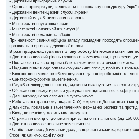
• Державній прикордонна служба.
• Органах прокуратури, включаючи і Генеральну прокуратуру Україн
• Державній пенітенціарній службі України.
• Державній службі виконання покарань.
• Міністерстві внутрішніх справ.
• Міністерстві надзвичайних ситуацій.
• Міністерстві податків та зборів.
При наявності звання офіцера запасу громадяни проходять спроще
працювати в органах Державної влади.
В разі працевлаштування на таку роботу Ви можете мати такі п
• Достатньо високий рівень грошового забезпечення, що перевищує с
• Постановка на квартирний облік та можливість отримання житла.
• Надання пільг щодо оплати комунальних послуг, проїзду в громад
• Безкоштовне медичне обслуговування для співробітників та членів
• Санаторно-курортне забезпечення.
• Службові закордонні і інші відрядження виконуються за кошти струк
• Обчислення вислуги років з урахуванням підвищеного коефіцієнта
• Для іногородніх забезпечення гуртожитком.
• Робота в центральному апараті СБУ, зокрема в Департаменті контрр
діяльність, пов'язана з забезпеченням державної безпеки та протидії
• Вихід на пенсію у досить молодому віці.
• Отримання вихідної допомоги при звільненні на пенсію (від 150 000
• Достатньо високе пенсійне забезпечення.
• Стабільний передбачуваний дохід із перспективами кар'єрного зро
Отже, як бачимо, одні плюси.