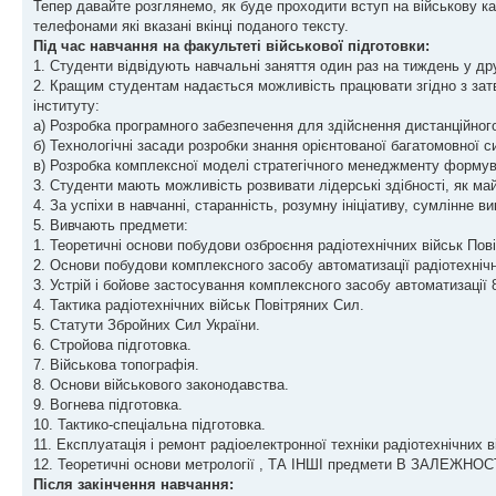
Тепер давайте розглянемо, як буде проходити вступ на військову к
телефонами які вказані вкінці поданого тексту.
Під час навчання на факультеті військової підготовки:
1. Студенти відвідують навчальні заняття один раз на тиждень у дру
2. Кращим студентам надається можливість працювати згідно з зат
інституту:
а) Розробка програмного забезпечення для здійснення дистанційног
б) Технологічні засади розробки знання орієнтованої багатомовної 
в) Розробка комплексної моделі стратегічного менеджменту формува
3. Студенти мають можливість розвивати лідерські здібності, як май
4. За успіхи в навчанні, старанність, розумну ініціативу, сумлінне
5. Вивчають предмети:
1. Теоретичні основи побудови озброєння радіотехнічних військ Пов
2. Основи побудови комплексного засобу автоматизації радіотехнічн
3. Устрій і бойове застосування комплексного засобу автоматизації
4. Тактика радіотехнічних військ Повітряних Сил.
5. Статути Збройних Сил України.
6. Стройова підготовка.
7. Військова топографія.
8. Основи військового законодавства.
9. Вогнева підготовка.
10. Тактико-спеціальна підготовка.
11. Експлуатація і ремонт радіоелектронної техніки радіотехнічних 
12. Теоретичні основи метрології , ТА ІНШІ предмети В ЗАЛЕЖ
Після закінчення навчання: