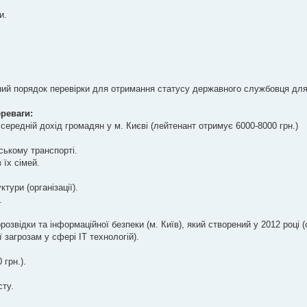
и.
ний порядок перевірки для отримання статусу державного службовця дл
ереваги:
ередній дохід громадян у м. Києві (лейтенант отримує 6000-8000 грн.)
ському транспорті.
 їх сімей.
тури (організації).
.
озвідки та інформаційної безпеки (м. Київ), який створений у 2012 році 
 загрозам у сфері ІТ технологій).
 грн.).
сту.