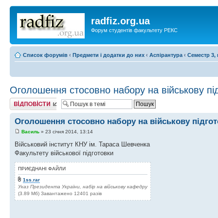
radfiz.org.ua
Форум студентів факультету РЕКС
Список форумів
‹
Предмети і додатки до них
‹
Аспірантура
‹
Семестр 3, 
Оголошення стосовно набору на військову пі
Відповісти
Оголошення стосовно набору на військову підгот
Василь
» 23 січня 2014, 13:14
Військовий інститут КНУ ім. Тараса Шевченка
Факультету військової підготовки
ПРИЄДНАНІ ФАЙЛИ
1ss.rar
Указ Президента України, набір на військову кафедру
(3.89 Мб) Завантажено 12401 разів