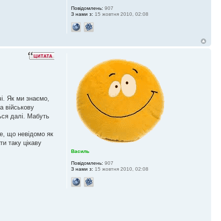
Повідомлень:
907
З нами з:
15 жовтня 2010, 02:08
і. Як ми знаємо,
а військову
ься далі. Мабуть
те, що невідомо як
и таку цікаву
Василь
Повідомлень:
907
З нами з:
15 жовтня 2010, 02:08