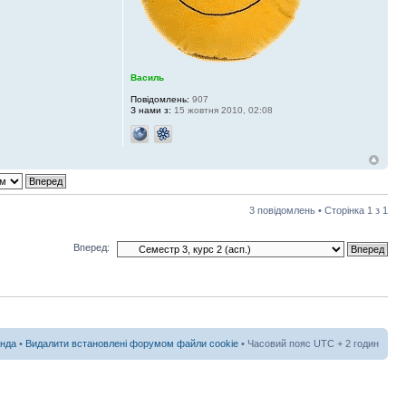
Василь
Повідомлень:
907
З нами з:
15 жовтня 2010, 02:08
3 повідомлень • Сторінка
1
з
1
Вперед:
нда
•
Видалити встановлені форумом файли cookie
• Часовий пояс UTC + 2 годин