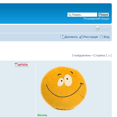
Розширений пошук
Допомога
Реєстрація
Вхід
3 повідомлень • Сторінка
1
з
1
Василь