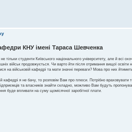
ку
афедри КНУ імені Тараса Шевченка
е тільки студенти Київського національного університету, але й всі охоч
ішніх військ продовжується. Чи варто йти після отримання вищої освіти н
тися на військовій кафедрі та мати значні переваги? Мова про них йтимет
вій кафедрі я не бачу, то розповім Вам про плюси. Потрібно враховувати 
ідприємців та власників знайти складно, можливо Вам будуть пропонуват
ння буде впливати на суму щомісячної заробітної плати.