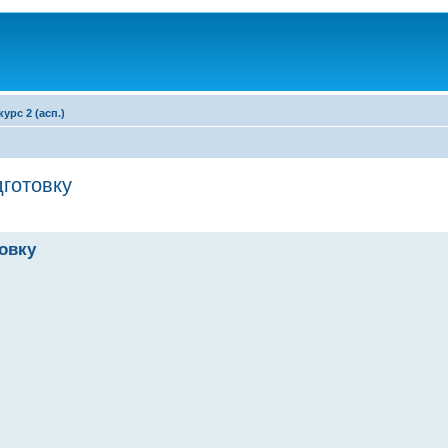
курс 2 (асп.)
дготовку
овку