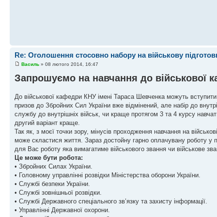
Re: Оголошення стосовно набору на військову підготов
Василь
» 08 лютого 2014, 16:47
Запрошуємо на навчання до військової к
До військової кафедри КНУ імені Тараса Шевченка можуть вступити н
призов до Збройних Сил України вже відмінений, але набір до внутр
службу до внутрішніх військ, чи краще протягом 3 та 4 курсу навча
другий варіант краще.
Так як, з моєї точки зору, мінусів проходження навчання на військо
може скластися життя. Зараз достойну гарно оплачувану роботу у п
для Вас роботу яка вимагатиме військового звання чи військове зва
Це може бути робота:
• Збройних Силах України.
• Головному управлінні розвідки Міністерства оборони України.
• Службі безпеки України.
• Службі зовнішньої розвідки.
• Службі Державного спеціального зв’язку та захисту інформації.
• Управлінні Державної охорони.