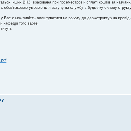
багатьох інших ВНЗ, врахована при посеместровій сплаті коштів за навчанн
 є обов’язковою умовою для вступу на службу в будь-яку силову структу
 у Вас є можливість влаштуватися на роботу до держструктур на провідн
ій кафедрі того варте.
титуті.
.pdf
ку