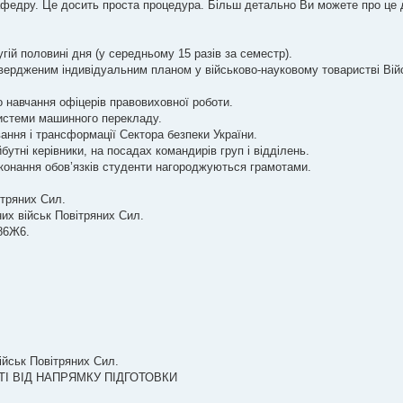
афедру. Це досить проста процедура. Більш детально Ви можете про це 
гій половині дня (у середньому 15 разів за семестр).
вердженим індивідуальним планом у військово-науковому товаристві Вій
о навчання офіцерів правовиховної роботи.
системи машинного перекладу.
ння і трансформації Сектора безпеки України.
бутні керівники, на посадах командирів груп і відділень.
 виконання обов’язків студенти нагороджуються грамотами.
ітряних Сил.
их військ Повітряних Сил.
 86Ж6.
військ Повітряних Сил.
НОСТІ ВІД НАПРЯМКУ ПІДГОТОВКИ