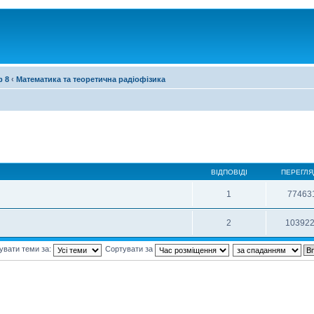
р 8
‹
Математика та теоретична радіофізика
ВІДПОВІДІ
ПЕРЕГЛЯ
1
77463
2
10392
увати теми за:
Сортувати за