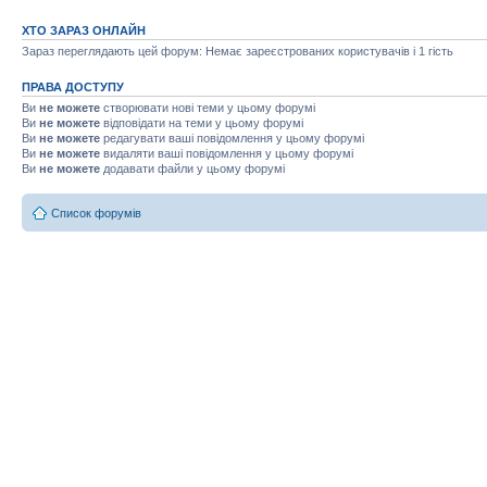
ХТО ЗАРАЗ ОНЛАЙН
Зараз переглядають цей форум: Немає зареєстрованих користувачів і 1 гість
ПРАВА ДОСТУПУ
Ви
не можете
створювати нові теми у цьому форумі
Ви
не можете
відповідати на теми у цьому форумі
Ви
не можете
редагувати ваші повідомлення у цьому форумі
Ви
не можете
видаляти ваші повідомлення у цьому форумі
Ви
не можете
додавати файли у цьому форумі
Список форумів