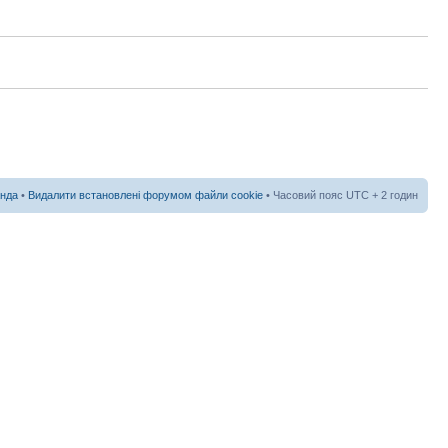
нда
•
Видалити встановлені форумом файли cookie
• Часовий пояс UTC + 2 годин