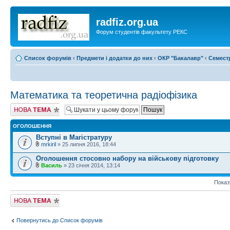
radfiz.org.ua
Форум студентів факультету РЕКС
Список форумів
‹
Предмети і додатки до них
‹
ОКР "Бакалавр"
‹
Семест
Математика та теоретична радіофізика
Створити нову
тему
ОГОЛОШЕННЯ
Вступні в Магістратуру
mrkiril
» 25 липня 2016, 18:44
Оголошення стосовно набору на військову підготовку
Василь
» 23 січня 2014, 13:14
Показ
Створити нову
тему
Повернутись до Список форумів