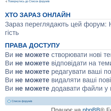
Повернутись до Список форумів
ХТО ЗАРАЗ ОНЛАЙН
Зараз переглядають цей форум: Н
гість
ПРАВА ДОСТУПУ
Ви
не можете
створювати нові т
Ви
не можете
відповідати на тем
Ви
не можете
редагувати ваші п
Ви
не можете
видаляти ваші пов
Ви
не можете
додавати файли у 
Список форумів
Працює на
phpBB
® F