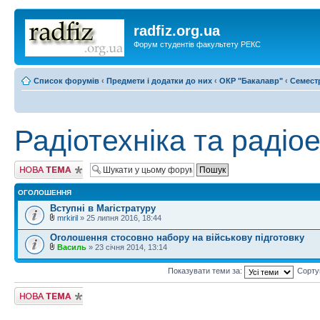
radfiz.org.ua
Форум студентів факультету РЕКС
Список форумів
‹
Предмети і додатки до них
‹
ОКР "Бакалавр"
‹
Семест
Радіотехніка та радіо
Створити нову
тему
ОГОЛОШЕННЯ
Вступні в Магістратуру
mrkiril
» 25 липня 2016, 18:44
Оголошення стосовно набору на військову підготовку
Василь
» 23 січня 2014, 13:14
Показувати теми за:
Сорту
Створити нову
тему