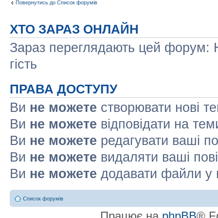
Повернутись до Список форумів
ХТО ЗАРАЗ ОНЛАЙН
Зараз переглядають цей форум: Н
гість
ПРАВА ДОСТУПУ
Ви
не можете
створювати нові т
Ви
не можете
відповідати на тем
Ви
не можете
редагувати ваші п
Ви
не можете
видаляти ваші пов
Ви
не можете
додавати файли у 
Список форумів
Працює на
phpBB
® F