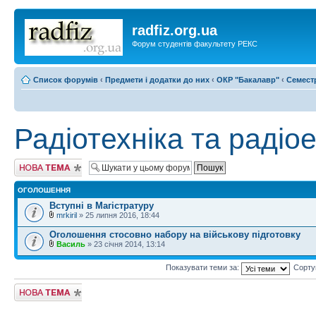
radfiz.org.ua
Форум студентів факультету РЕКС
Список форумів
‹
Предмети і додатки до них
‹
ОКР "Бакалавр"
‹
Семест
Радіотехніка та радіо
Створити нову
тему
ОГОЛОШЕННЯ
Вступні в Магістратуру
mrkiril
» 25 липня 2016, 18:44
Оголошення стосовно набору на військову підготовку
Василь
» 23 січня 2014, 13:14
Показувати теми за:
Сорту
Створити нову
тему