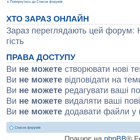
Повернутись до Список форумів
ХТО ЗАРАЗ ОНЛАЙН
Зараз переглядають цей форум: Н
гість
ПРАВА ДОСТУПУ
Ви
не можете
створювати нові т
Ви
не можете
відповідати на тем
Ви
не можете
редагувати ваші п
Ви
не можете
видаляти ваші пов
Ви
не можете
додавати файли у 
Список форумів
Працює на
phpBB
® F