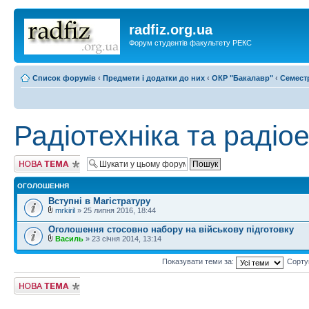
radfiz.org.ua
Форум студентів факультету РЕКС
Список форумів
‹
Предмети і додатки до них
‹
ОКР "Бакалавр"
‹
Семест
Радіотехніка та радіо
Створити нову
тему
ОГОЛОШЕННЯ
Вступні в Магістратуру
mrkiril
» 25 липня 2016, 18:44
Оголошення стосовно набору на військову підготовку
Василь
» 23 січня 2014, 13:14
Показувати теми за:
Сорту
Створити нову
тему