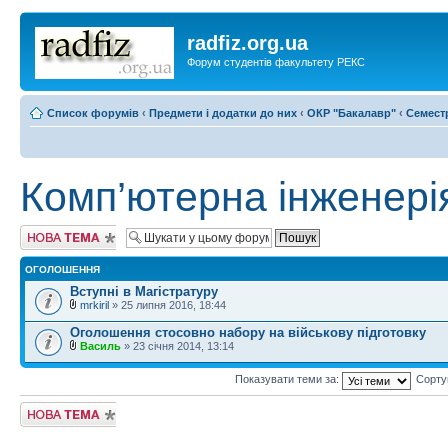
radfiz.org.ua
Форум студентів факультету РЕКС
Список форумів
‹
Предмети і додатки до них
‹
ОКР "Бакалавр"
‹
Семест
Комп’ютерна інженері
Створити нову
тему
ОГОЛОШЕННЯ
Вступні в Магістратуру
mrkiril
» 25 липня 2016, 18:44
Оголошення стосовно набору на військову підготовку
Василь
» 23 січня 2014, 13:14
Показувати теми за:
Сорту
Створити нову
тему