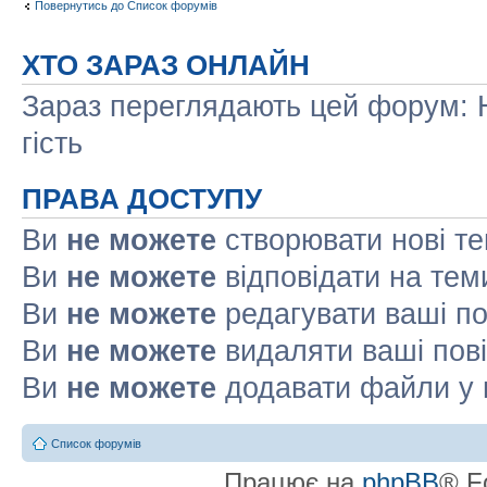
Повернутись до Список форумів
ХТО ЗАРАЗ ОНЛАЙН
Зараз переглядають цей форум: Н
гість
ПРАВА ДОСТУПУ
Ви
не можете
створювати нові т
Ви
не можете
відповідати на тем
Ви
не можете
редагувати ваші п
Ви
не можете
видаляти ваші пов
Ви
не можете
додавати файли у 
Список форумів
Працює на
phpBB
® F