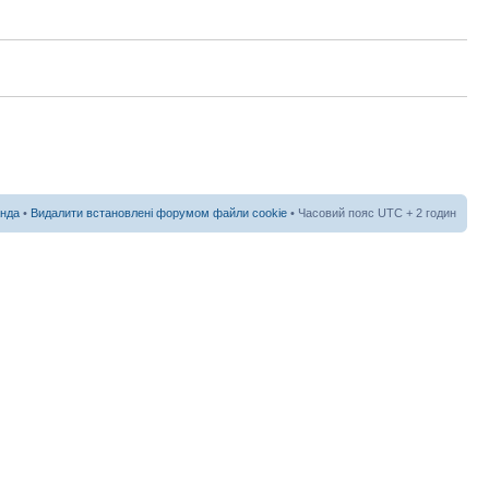
нда
•
Видалити встановлені форумом файли cookie
• Часовий пояс UTC + 2 годин