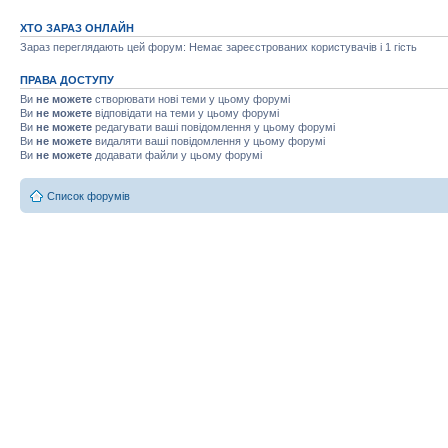
ХТО ЗАРАЗ ОНЛАЙН
Зараз переглядають цей форум: Немає зареєстрованих користувачів і 1 гість
ПРАВА ДОСТУПУ
Ви
не можете
створювати нові теми у цьому форумі
Ви
не можете
відповідати на теми у цьому форумі
Ви
не можете
редагувати ваші повідомлення у цьому форумі
Ви
не можете
видаляти ваші повідомлення у цьому форумі
Ви
не можете
додавати файли у цьому форумі
Список форумів