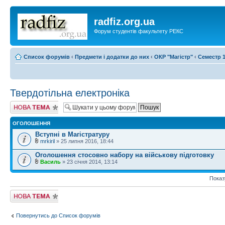
radfiz.org.ua
Форум студентів факультету РЕКС
Список форумів
‹
Предмети і додатки до них
‹
ОКР "Магістр"
‹
Семестр 1
Твердотільна електроніка
Створити нову
тему
ОГОЛОШЕННЯ
Вступні в Магістратуру
mrkiril
» 25 липня 2016, 18:44
Оголошення стосовно набору на військову підготовку
Василь
» 23 січня 2014, 13:14
Показ
Створити нову
тему
Повернутись до Список форумів