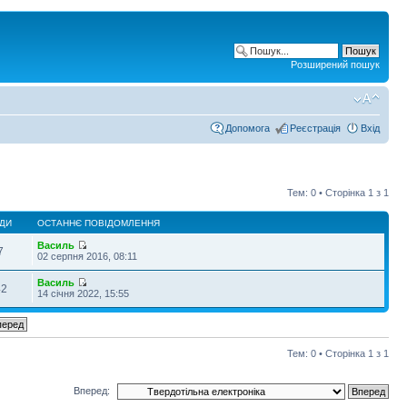
Розширений пошук
Допомога
Реєстрація
Вхід
Тем: 0 • Сторінка
1
з
1
ДИ
ОСТАННЄ ПОВІДОМЛЕННЯ
Василь
7
02 серпня 2016, 08:11
Василь
42
14 січня 2022, 15:55
Тем: 0 • Сторінка
1
з
1
Вперед: