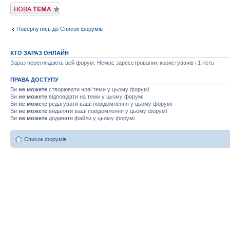
Створити нову
тему
Повернутись до Список форумів
ХТО ЗАРАЗ ОНЛАЙН
Зараз переглядають цей форум: Немає зареєстрованих користувачів і 1 гість
ПРАВА ДОСТУПУ
Ви
не можете
створювати нові теми у цьому форумі
Ви
не можете
відповідати на теми у цьому форумі
Ви
не можете
редагувати ваші повідомлення у цьому форумі
Ви
не можете
видаляти ваші повідомлення у цьому форумі
Ви
не можете
додавати файли у цьому форумі
Список форумів