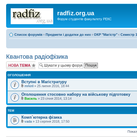
radfiz.org.ua
Форум студентів факультету РЕКС
Список форумів
‹
Предмети і додатки до них
‹
ОКР "Магістр"
‹
Семестр 1
Квантова радіофізика
Створити нову
тему
ОГОЛОШЕННЯ
Вступні в Магістратуру
mrkiril
» 25 липня 2016, 18:44
Оголошення стосовно набору на військову підготовку
Василь
» 23 січня 2014, 13:14
ТЕМ
Комп`ютерна фізика
vada
» 13 серпня 2018, 17:50
Показ