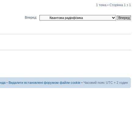
1 тема • Сторінка
1
з
1
Вперед:
нда
•
Видалити встановлені форумом файли cookie
• Часовий пояс UTC + 2 годин