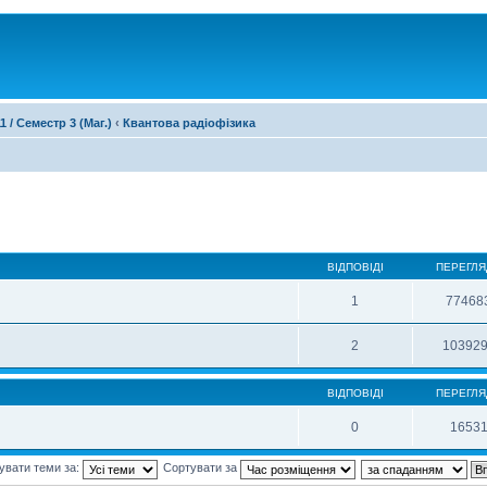
1 / Семестр 3 (Маг.)
‹
Квантова радіофізика
ВІДПОВІДІ
ПЕРЕГЛЯ
1
77468
2
10392
ВІДПОВІДІ
ПЕРЕГЛЯ
0
1653
увати теми за:
Сортувати за