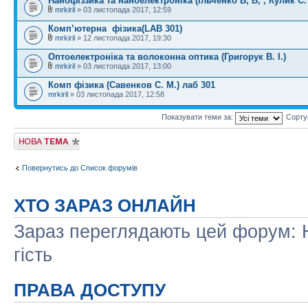
Нанофіззика та наноелектроніка (Ільченко В, В, , Кулик С.
mrkiril
» 03 листопада 2017, 12:59
Комп’ютерна​ ​ фізика(LAB 301)
mrkiril
» 12 листопада 2017, 19:30
Оптоелектроніка та волоконна оптика (Григорук В. І.)
mrkiril
» 03 листопада 2017, 13:00
Комп фізика (Савенков С. М.) лаб 301
mrkiril
» 03 листопада 2017, 12:58
Показувати теми за:
Сорту
Створити нову
тему
Повернутись до Список форумів
ХТО ЗАРАЗ ОНЛАЙН
Зараз переглядають цей форум: Н
гість
ПРАВА ДОСТУПУ