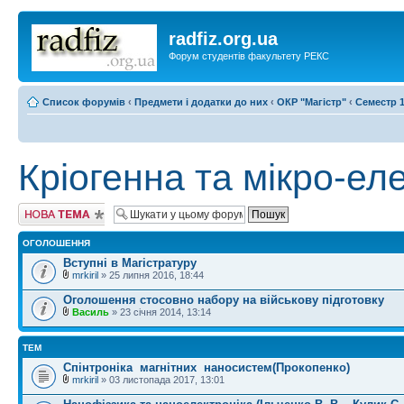
radfiz.org.ua
Форум студентів факультету РЕКС
Список форумів
‹
Предмети і додатки до них
‹
ОКР "Магістр"
‹
Семестр 1
Кріогенна та мікро-ел
Створити нову
тему
ОГОЛОШЕННЯ
Вступні в Магістратуру
mrkiril
» 25 липня 2016, 18:44
Оголошення стосовно набору на військову підготовку
Василь
» 23 січня 2014, 13:14
ТЕМ
Спінтроніка​ ​ магнітних​ ​ наносистем(Прокопенко)
mrkiril
» 03 листопада 2017, 13:01