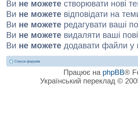
Ви
не можете
створювати нові т
Ви
не можете
відповідати на тем
Ви
не можете
редагувати ваші п
Ви
не можете
видаляти ваші пов
Ви
не можете
додавати файли у 
Список форумів
Працює на
phpBB
® F
Український переклад © 20